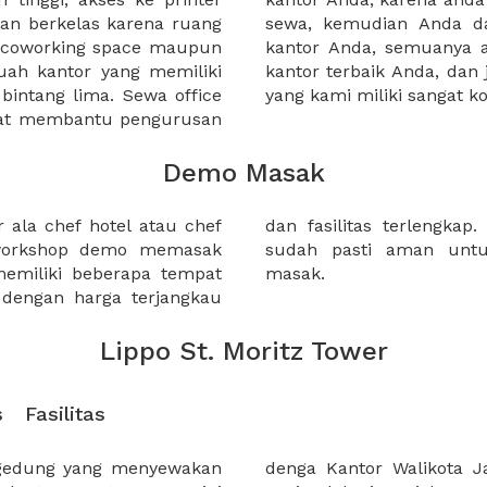
an berkelas karena ruang
 atau mengunjungi calon
a coworking space maupun
 lebih mudah untuk sewa
uah kantor yang memiliki
kantor murah karena harga
 bintang lima. Sewa office
yang kami miliki sangat ko
pat membantu pengurusan
Demo Masak
 ala chef hotel atau chef
 tempat-tempat berikut ini
 workshop demo memasak
an acara kegiatan demo
miliki beberapa tempat
masak.
 dengan harga terjangkau
Lippo St. Moritz Tower
s
Fasilitas
 gedung yang menyewakan
, Lippo shoping mall dan