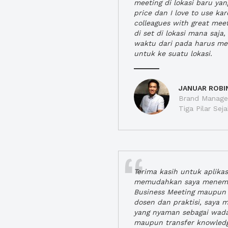
meeting di lokasi baru ya
price dan I love to use ka
colleagues with great mee
di set di lokasi mana saj
waktu dari pada harus m
untuk ke suatu lokasi.
JANUAR ROBI
Brand Manager
Tiga Pilar Se
Terima kasih untuk aplika
memudahkan saya menem
Business Meeting maupun 
dosen dan praktisi, saya
yang nyaman sebagai wada
maupun transfer knowled