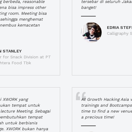
ng berbeda, reasonable
tersebar di seluruh Jaka
rena bisa impress other
banget!
ting room. Meeting bisa
a, sehingga menghemat
enembus kemacetan
EDRIA STEF
Calligraphy S
N STANLEY
 for Snack Division at PT
jahtera Food Tbk
si XWORK yang
At Growth Hacking Asia w
ukan tempat untuk
trainings and Bootcamps
lecture Meeting. Sebagai
time to find a new venu
 membutuhkan tempat
a precious time!
h untuk berbisnis
ge. XWORK bukan hanya