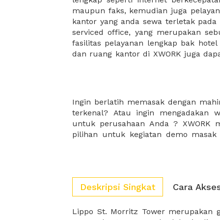
maupun faks, kemudian juga pelayan
sewa, kemudian Anda dapat survey
kantor yang anda sewa terletak pad
kantor Anda, semuanya akan dibuat
serviced office, yang merupakan seb
kantor terbaik Anda, dan juga sewa 
fasilitas pelayanan lengkap bak hotel
dan ruang kantor di XWORK juga da
Ingin berlatih memasak dengan mahir
dan fasilitas terlengkap. Selain itu
terkenal? Atau ingin mengadakan
sudah pasti aman untuk melakuk
untuk perusahaan Anda ? XWORK me
pilihan untuk kegiatan demo masak
Deskripsi Singkat
Cara Akse
Lippo St. Morritz Tower merupakan
denga Kantor Walikota Jakarta Barat