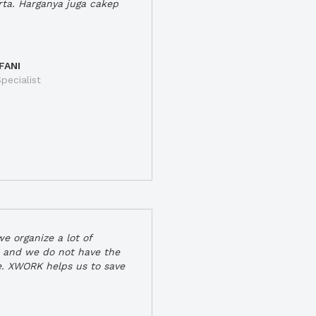
rta. Harganya juga cakep
FANI
pecialist
e organize a lot of
 and we do not have the
e. XWORK helps us to save