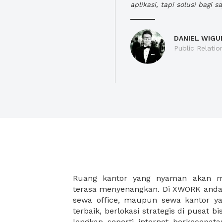
aplikasi, tapi solusi bagi sa
DANIEL WIGU
Public Relatio
Ruang kantor yang nyaman akan 
legalitas usaha baru Anda, seperti sur
terasa menyenangkan. Di XWORK anda 
Perusahaan, Surat Izin Usaha Per
sewa office, maupun sewa kantor yan
pendirian PT maupun akte pendiri
terbaik, berlokasi strategis di pusat bis
Sewa ruang kantor XWORK juga m
lengkap seperti internet berkecepata
kantor Anda, karena anda dapat memi