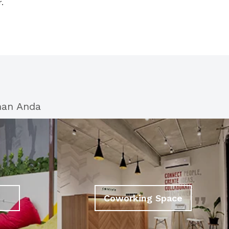
.
han Anda
Coworking Space