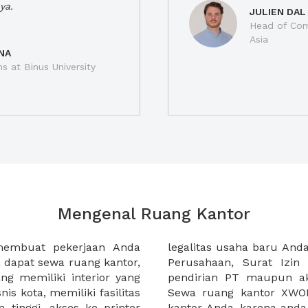
ya.
JULIEN DAL
Head of Com
Asia
NA
ns at Binus University
Mengenal Ruang Kantor
membuat pekerjaan Anda
at domisili, Tanda Domisili
dapat sewa ruang kantor,
dagangan, dan atau akte
g memiliki interior yang
an CV untuk usaha Anda.
nis kota, memiliki fasilitas
empermudah proses sewa
n tinggi, akses ke printer
lih kantor yang akan anda