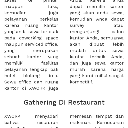
akses ke printer
Anda, karena anda
maupun faks,
dapat memilih kantor
kemudian juga
yang akan anda sewa,
pelayanan berkelas
kemudian Anda dapat
karena ruang kantor
survey atau
yang anda sewa terletak
mengunjungi calon
pada coworking space
kantor Anda, semuanya
maupun serviced office,
akan dibuat lebih
yang merupakan
mudah untuk sewa
sebuah kantor yang
kantor terbaik Anda,
memiliki fasilitas
dan juga sewa kantor
pelayanan lengkap bak
murah karena harga
hotel bintang lima.
yang kami miliki sangat
Sewa office dan ruang
kompetitif.
kantor di XWORK juga
Gathering Di Restaurant
XWORK menyadari
memesan tempat dan
bahwa restauran
makanan. Kemudahan