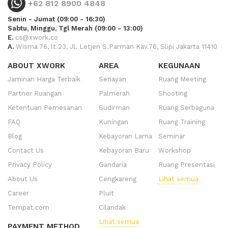
+62 812 8900 4848
Senin - Jumat (09:00 - 16:30)
Sabtu, Minggu, Tgl Merah (09:00 - 13:00)
E.
cs@xwork.co
A.
Wisma 76, lt.23, Jl. Letjen S.Parman Kav.76, Slipi Jakarta 11410
ABOUT XWORK
AREA
KEGUNAAN
Jaminan Harga Terbaik
Senayan
Ruang Meeting
Partner Ruangan
Palmerah
Shooting
Ketentuan Pemesanan
Sudirman
Ruang Serbaguna
FAQ
Kuningan
Ruang Training
Blog
Kebayoran Lama
Seminar
Contact Us
Kebayoran Baru
Workshop
Privacy Policy
Gandaria
Ruang Presentasi
About Us
Cengkareng
Lihat semua
Career
Pluit
Tempat.com
Cilandak
Lihat semua
PAYMENT METHOD