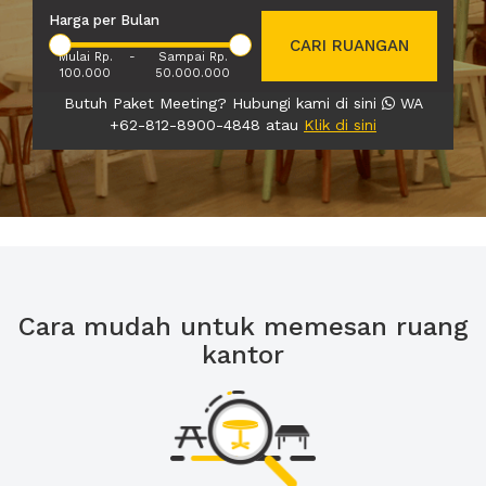
Harga per Bulan
CARI RUANGAN
Mulai Rp.
-
Sampai Rp.
100.000
50.000.000
Butuh Paket Meeting? Hubungi kami di sini
WA
+62-812-8900-4848 atau
Klik di sini
Cara mudah untuk memesan ruang
kantor