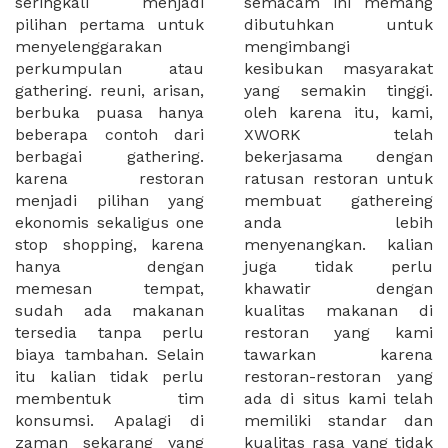
seringkali menjadi
semacam ini memang
pilihan pertama untuk
dibutuhkan untuk
menyelenggarakan
mengimbangi
perkumpulan atau
kesibukan masyarakat
gathering. reuni, arisan,
yang semakin tinggi.
berbuka puasa hanya
oleh karena itu, kami,
beberapa contoh dari
XWORK telah
berbagai gathering.
bekerjasama dengan
karena restoran
ratusan restoran untuk
menjadi pilihan yang
membuat gathereing
ekonomis sekaligus one
anda lebih
stop shopping, karena
menyenangkan. kalian
hanya dengan
juga tidak perlu
memesan tempat,
khawatir dengan
sudah ada makanan
kualitas makanan di
tersedia tanpa perlu
restoran yang kami
biaya tambahan. Selain
tawarkan karena
itu kalian tidak perlu
restoran-restoran yang
membentuk tim
ada di situs kami telah
konsumsi. Apalagi di
memiliki standar dan
zaman sekarang yang
kualitas rasa yang tidak