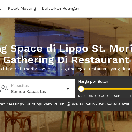
e
Paket Meeting
Daftarkan Ruangan
 Space di Lippo St. Mor
Gathering Di Restaurant
 di lippo st. moritz tower untuk gathering di restaurant yang da
Harga per Bulan
Kapasitas
Semua Kapasitas
Mulai Rp. 100.000
-
Sampai Rp
et Meeting? Hubungi kami di sini
WA +62-812-8900-4848 atau