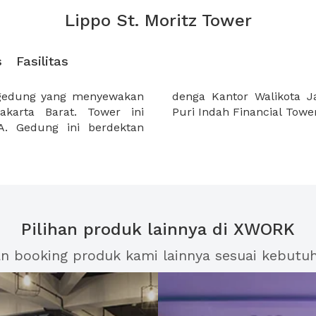
Lippo St. Moritz Tower
s
Fasilitas
 gedung yang menyewakan
, Lippo shoping mall dan
akarta Barat. Tower ini
Puri Indah Financial Tower
. Gedung ini berdektan
Pilihan produk lainnya di XWORK
an booking produk kami lainnya sesuai kebutu