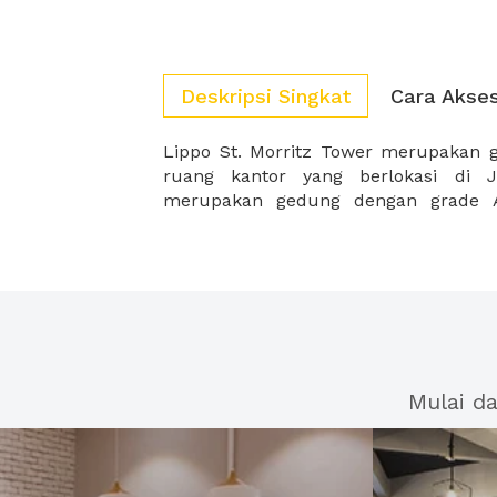
Deskripsi Singkat
Cara Akse
Lippo St. Morritz Tower merupakan
denga Kantor Walikota Jakarta Barat
ruang kantor yang berlokasi di J
merupakan gedung dengan grade A
Mulai d