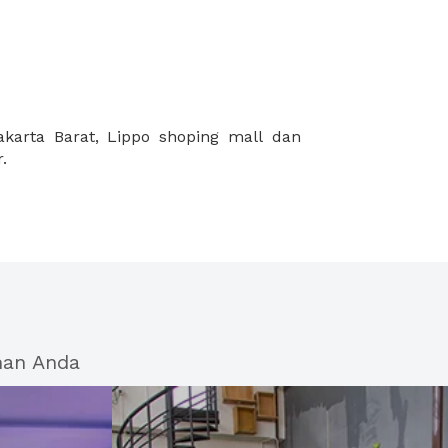
.
han Anda