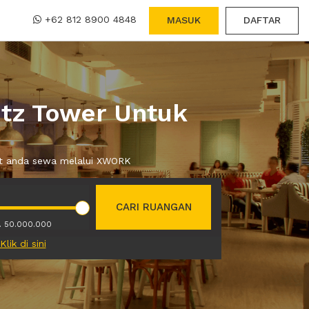
+62 812 8900 4848
MASUK
DAFTAR
itz Tower Untuk
pat anda sewa melalui XWORK
CARI RUANGAN
. 50.000.000
Klik di sini