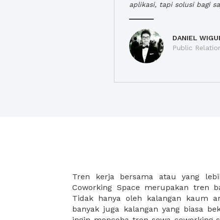
aplikasi, tapi solusi bagi sa
DANIEL WIGU
Public Relatio
Tren kerja bersama atau yang lebi
strategis, yang tersebar di berbagai
Coworking Space merupakan tren ba
membantu para wirausaha muda bek
Tidak hanya oleh kalangan kaum 
karena harga yang ditawarkan sang
banyak juga kalangan yang biasa beke
disesuaikan dengan budget masing-
ingin mencoba tren sewa coworking s
coworking space di XWORK akan