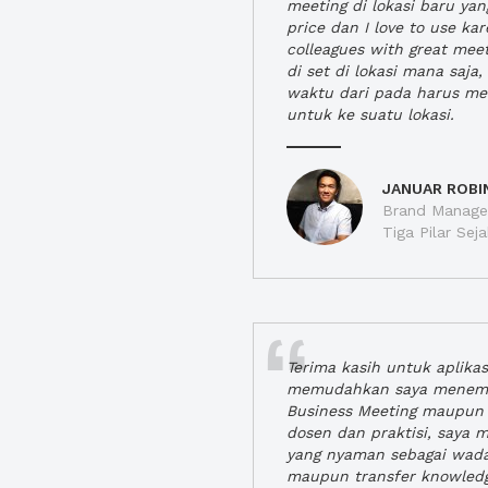
meeting di lokasi baru ya
price dan I love to use ka
colleagues with great mee
di set di lokasi mana saj
waktu dari pada harus m
untuk ke suatu lokasi.
JANUAR ROBI
Brand Manager
Tiga Pilar Se
Terima kasih untuk aplika
memudahkan saya menem
Business Meeting maupun 
dosen dan praktisi, saya
yang nyaman sebagai wada
maupun transfer knowled