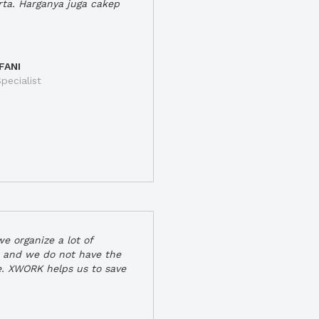
rta. Harganya juga cakep
FANI
pecialist
e organize a lot of
 and we do not have the
e. XWORK helps us to save