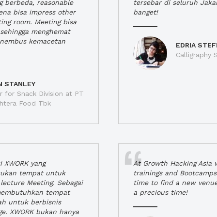
ng berbeda, reasonable
tersebar di seluruh Jaka
rena bisa impress other
banget!
ting room. Meeting bisa
a, sehingga menghemat
enembus kemacetan
EDRIA STEF
Calligraphy S
N STANLEY
 for Snack Division at PT
jahtera Food Tbk
si XWORK yang
At Growth Hacking Asia w
ukan tempat untuk
trainings and Bootcamps
lecture Meeting. Sebagai
time to find a new venu
 membutuhkan tempat
a precious time!
h untuk berbisnis
ge. XWORK bukan hanya