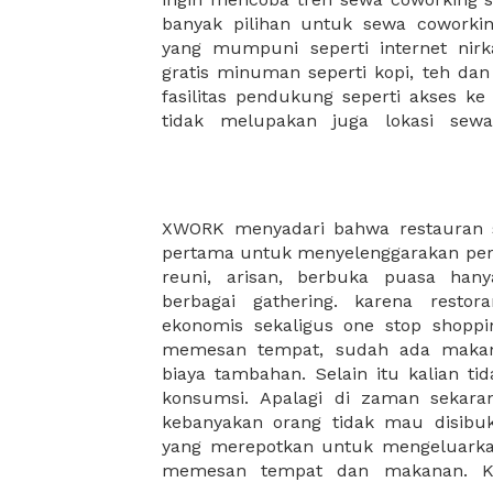
banyak pilihan untuk sewa coworking
menemukan komunitas atau jarin
yang mumpuni seperti internet nirka
membantu mengembangkan bisnis 
gratis minuman seperti kopi, teh da
fasilitas pendukung seperti akses ke
tidak melupakan juga lokasi sew
XWORK menyadari bahwa restauran se
memang dibutuhkan untuk me
pertama untuk menyelenggarakan per
masyarakat yang semakin tinggi. ole
reuni, arisan, berbuka puasa han
telah bekerjasama dengan ratusan
berbagai gathering. karena restor
gathereing anda lebih menyenangkan.
ekonomis sekaligus one stop shopp
khawatir dengan kualitas makanan
memesan tempat, sudah ada makana
tawarkan karena restoran-restoran ya
biaya tambahan. Selain itu kalian t
memiliki standar dan kualitas rasa ya
konsumsi. Apalagi di zaman sekaran
restoran yang kalian inginkan unt
kebanyakan orang tidak mau disibuk
yang merepotkan untuk mengeluark
memesan tempat dan makanan. K