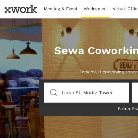
Meeting & Event
Workspace
Virtual Offic
Sewa Coworking
Tersedia 0 coworking space
Butuh Pak