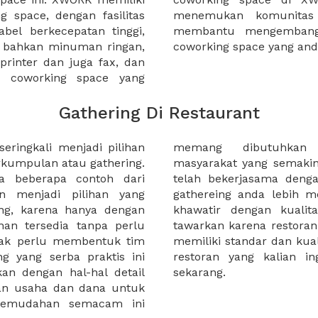
 space, dengan fasilitas
gan bisnis yang dapat
bel berkecepatan tinggi,
Anda ketika bekerja di
n bahkan minuman ringan,
coworking space yang an
 printer dan juga fax, dan
a coworking space yang
Gathering Di Restaurant
ringkali menjadi pilihan
ngimbangi kesibukan
kumpulan atau gathering.
h karena itu, kami, XWORK
ya beberapa contoh dari
 restoran untuk membuat
an menjadi pilihan yang
 kalian juga tidak perlu
ing, karena hanya dengan
 di restoran yang kami
n tersedia tanpa perlu
ng ada di situs kami telah
idak perlu membentuk tim
ng tidak di ragukan. pesan
g yang serba praktis ini
uk acara gathering anda
an dengan hal-hal detail
sekarang.
an usaha dan dana untuk
emudahan semacam ini