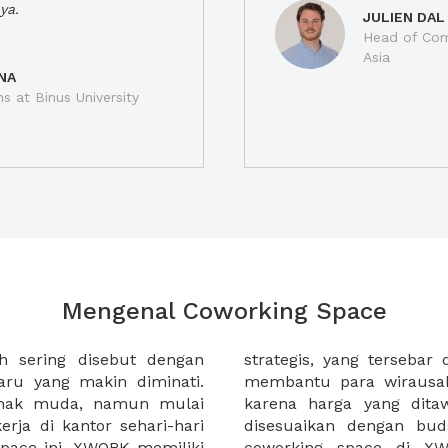
ya.
JULIEN DAL
Head of Com
Asia
NA
ns at Binus University
Mengenal Coworking Space
h sering disebut dengan
 kota di Indonesia. XWORK
ru yang makin diminati.
erja di coworking space
anak muda, namun mulai
at terjangkau dan dapat
rja di kantor sehari-hari
masing. Selain itu sewa
pace ini. XWORK memiliki
 membantu Anda untuk