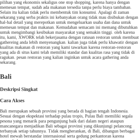
pilihan yang ekonomis sekaligus one stop shopping, karena hanya dengan
memesan tempat, sudah ada makanan tersedia tanpa perlu biaya tambahan.
Selain itu kalian tidak perlu membentuk tim konsumsi. Apalagi di zaman
sekarang yang serba praktis ini kebanyakan orang tidak mau disibukan dengan
hal-hal detail yang merepotkan untuk mengeluarkan usaha dan dana untuk
memesan tempat dan makanan. Kemudahan semacam ini memang dibutuhkan
untuk mengimbangi kesibukan masyarakat yang semakin tinggi. oleh karena
itu, kami, XWORK telah bekerjasama dengan ratusan restoran untuk membuat
gathereing anda lebih menyenangkan. kalian juga tidak perlu khawatir dengan
kualitas makanan di restoran yang kami tawarkan karena restoran-restoran
yang ada di situs kami telah memiliki standar dan kualitas rasa yang tidak di
ragukan. pesan restoran yang kalian inginkan untuk acara gathering anda
sekarang.
Bali
Deskripsi Singkat
Cara Akses
Bali merupakan sebuah provinsi yang berada di bagian tengah Indonesia.
Sesuai dengan ekspektasi terhadap pulau tropis, Pulau Bali memiliki segala
pesona yang menarik para pengunjung baik dari dalam negeri ataupun
mancanegara menjadikan Bali sebagai provinsi yang dikunjungi pelancong
terbanyak setiap tahunnya. Tidak mengherankan, di Bali, dibangun berbagai
hotel mewah berstandar internasional serta gedung perkantoran karena