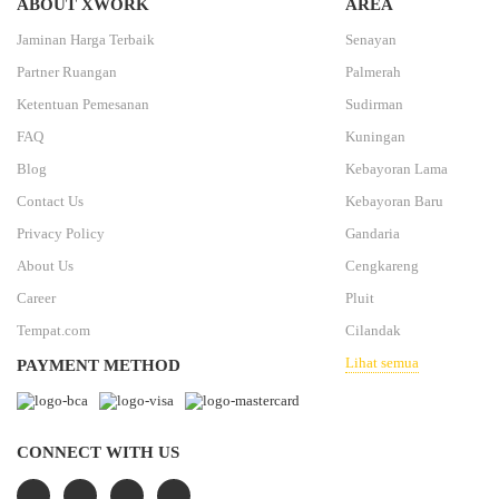
ABOUT XWORK
AREA
Jaminan Harga Terbaik
Senayan
Partner Ruangan
Palmerah
Ketentuan Pemesanan
Sudirman
FAQ
Kuningan
Blog
Kebayoran Lama
Contact Us
Kebayoran Baru
Privacy Policy
Gandaria
About Us
Cengkareng
Career
Pluit
Tempat.com
Cilandak
Lihat semua
PAYMENT METHOD
CONNECT WITH US