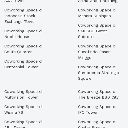
AXA Tower
Artha Graha Building
Coworking Space di
Coworking Space di
Indonesia Stock
Menara Kuningan
Exchange Tower
Coworking Space di
Coworking Space di
SMESCO Gatot
Noble House
Subroto
Coworking Space di
Coworking Space di
South Quarter
Sucofindo Pasar
Minggu
Coworking Space di
Centennial Tower
Coworking Space di
Sampoerna Strategic
Square
Coworking Space di
Coworking Space di
Multivision Tower
The Breeze BSD City
Coworking Space di
Coworking Space di
Wisma 76
IFC Tower
Coworking Space di
Coworking Space di
APL Tower
Chubb Square