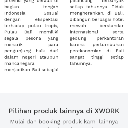
provinsi yang berada di
pelancong terbanyak
bagian tengah
setiap tahunnya. Tidak
Indonesia. Sesuai
mengherankan, di Bali,
dengan ekspektasi
dibangun berbagai hotel
terhadap pulau tropis,
mewah berstandar
Pulau Bali memiliki
internasional serta
segala pesona yang
gedung perkantoran
menarik para
karena pertumbuhan
pengunjung baik dari
perekonomian di Bali
dalam negeri ataupun
sangat tinggi setiap
mancanegara
tahunnya.
menjadikan Bali sebagai
Pilihan produk lainnya di XWORK
Mulai dan booking produk kami lainnya