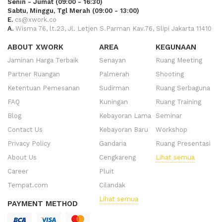
Senin - Jumat (09:00 - 16:30)
Sabtu, Minggu, Tgl Merah (09:00 - 13:00)
E.
cs@xwork.co
A.
Wisma 76, lt.23, Jl. Letjen S.Parman Kav.76, Slipi Jakarta 11410
ABOUT XWORK
AREA
KEGUNAAN
Jaminan Harga Terbaik
Senayan
Ruang Meeting
Partner Ruangan
Palmerah
Shooting
Ketentuan Pemesanan
Sudirman
Ruang Serbaguna
FAQ
Kuningan
Ruang Training
Blog
Kebayoran Lama
Seminar
Contact Us
Kebayoran Baru
Workshop
Privacy Policy
Gandaria
Ruang Presentasi
About Us
Cengkareng
Lihat semua
Career
Pluit
Tempat.com
Cilandak
Lihat semua
PAYMENT METHOD