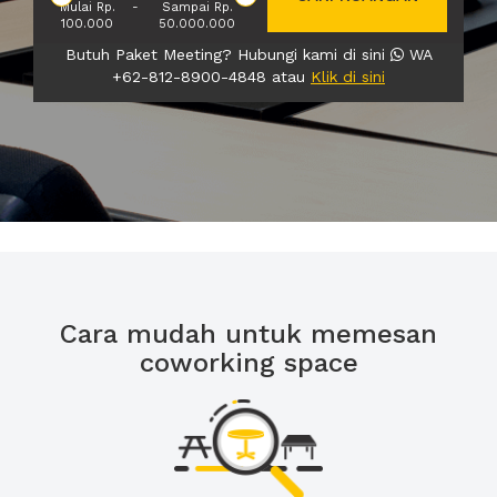
Mulai Rp.
-
Sampai Rp.
100.000
50.000.000
Butuh Paket Meeting? Hubungi kami di sini
WA
+62-812-8900-4848 atau
Klik di sini
Cara mudah untuk memesan
coworking space