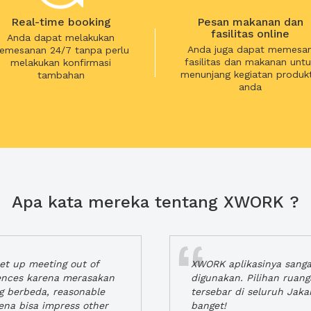
Real-time booking
Pesan makanan dan
fasilitas online
Anda dapat melakukan
Anda juga dapat memesa
emesanan 24/7 tanpa perlu
fasilitas dan makanan untu
melakukan konfirmasi
menunjang kegiatan produkt
tambahan
anda
Apa kata mereka tentang XWORK ?
t up meeting out of
XWORK aplikasinya sang
iences karena merasakan
digunakan. Pilihan ruan
ng berbeda, reasonable
tersebar di seluruh Jaka
rena bisa impress other
banget!