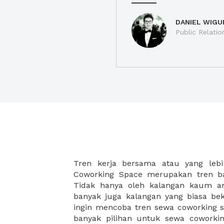
DANIEL WIGU
Public Relatio
Tren kerja bersama atau yang lebi
strategis, yang tersebar di berbagai
Coworking Space merupakan tren ba
membantu para wirausaha muda bek
Tidak hanya oleh kalangan kaum 
karena harga yang ditawarkan sang
banyak juga kalangan yang biasa beke
disesuaikan dengan budget masing-
ingin mencoba tren sewa coworking s
coworking space di XWORK akan
banyak pilihan untuk sewa coworking
menemukan komunitas atau jarin