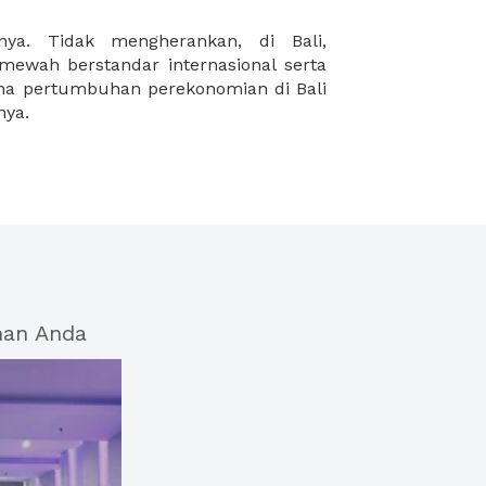
nya.
han Anda