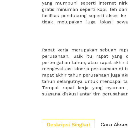
yang mumpuni seperti internet nirka
membantu mengembangkan bisnis 
gratis minuman seperti kopi, teh da
fasilitas pendukung seperti akses ke
tidak melupakan juga lokasi sew
Rapat kerja merupakan sebuah rap
rapat kerja akan semakin produktif. 
perusahaan. Baik itu rapat yang 
paket makanan yang lezat dan bergizi 
pertengahan tahun, atau rapat akhir
karena biasanya rapat kerja tahu
mengevaluasi kinerja perusahaan di t
bulanan akan memakan waktu yang 
rapat akhir tahun perusahaan juga ak
makanan akan menjadi teman yang 
tahun selanjutnya untuk mencapai targ
Tempat rapat kerja yang nyaman
suasana diskusi antar tim perusaha
Deskripsi Singkat
Cara Akse