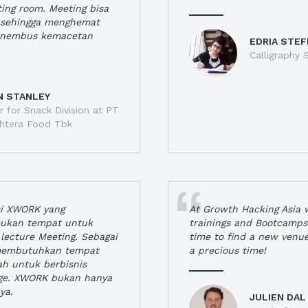
ting room. Meeting bisa
a, sehingga menghemat
enembus kemacetan
EDRIA STEF
Calligraphy S
N STANLEY
 for Snack Division at PT
jahtera Food Tbk
si XWORK yang
At Growth Hacking Asia w
ukan tempat untuk
trainings and Bootcamps
lecture Meeting. Sebagai
time to find a new venu
 membutuhkan tempat
a precious time!
h untuk berbisnis
ge. XWORK bukan hanya
ya.
JULIEN DAL