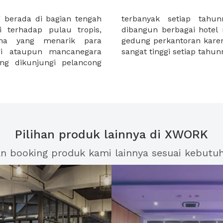
 berada di bagian tengah
 mengherankan, di Bali,
i terhadap pulau tropis,
andar internasional serta
ona yang menarik para
han perekonomian di Bali
ri ataupun mancanegara
sangat tinggi setiap tahun
ang dikunjungi pelancong
Pilihan produk lainnya di XWORK
an booking produk kami lainnya sesuai kebutu