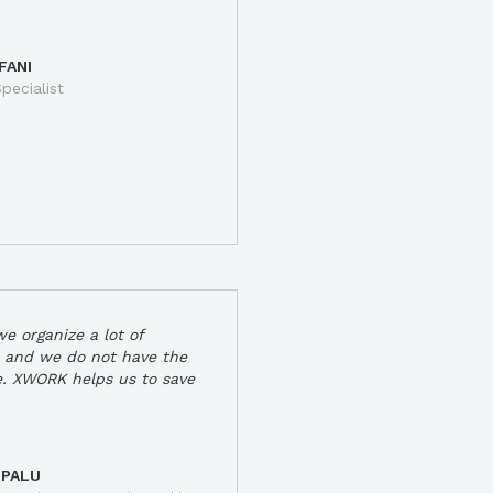
FANI
pecialist
e organize a lot of
 and we do not have the
e. XWORK helps us to save
 PALU