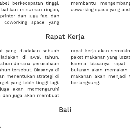
bel berkecepatan tinggi,
Anda ketika bekerja di
n bahkan minuman ringan,
coworking space yang an
 printer dan juga fax, dan
a coworking space yang
Rapat Kerja
at yang diadakan sebuah
Selain itu tambahkan juga
diadakan di awal tahun,
untuk peserta rapat kerja,
 tahun dimana perusahaan
nan maupun rapat kerja
ahun tersebut. Biasanya di
cukup panjang. Sehingga
an menentukan strategi di
baik selama rapat kerja
et yang lebih tinggi lagi.
berlangsung.
 juga akan memengaruhi
an dan juga akan membuat
Bali
s