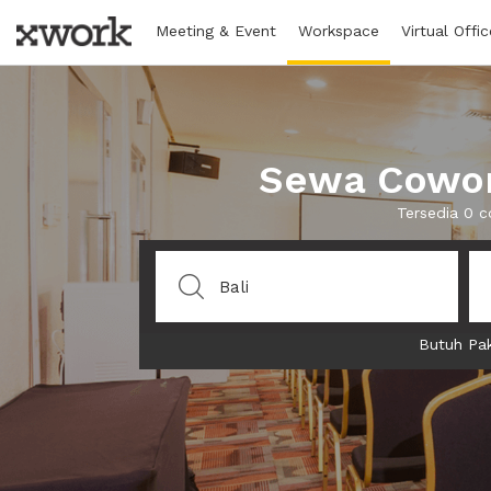
Meeting & Event
Workspace
Virtual Offic
Sewa Cowork
Tersedia 0 c
Butuh Pak