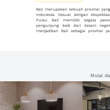
Bali merupakan sebuah provinsi yang
terbanyak setiap tahunnya. Tidak
Indonesia. Sesuai dengan ekspektas
dibangun berbagai hotel mewah berst
Pulau Bali memiliki segala pes
gedung perkantoran karena pertumbu
pengunjung baik dari dalam nege
menjadikan Bali sebagai provinsi y
Mulai d