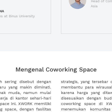
Head of Com
Asia
NA
ns at Binus University
Mengenal Coworking Space
h sering disebut dengan
 kota di Indonesia. XWORK
ru yang makin diminati.
erja di coworking space
anak muda, namun mulai
at terjangkau dan dapat
rja di kantor sehari-hari
masing. Selain itu sewa
pace ini. XWORK memiliki
 membantu Anda untuk
 space, dengan fasilitas
gan bisnis yang dapat