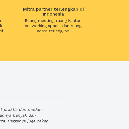
Mitra partner terlengkap di
Indonesia
n
Ruang meeting, ruang kantor,
k
co-working space, dan ruang
if
acara terlengkap
at praktis dan mudah
gannya banyak dan
rta. Harganya juga cakep