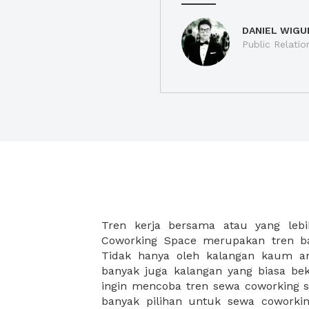
DANIEL WIGU
Public Relatio
Tren kerja bersama atau yang lebi
strategis, yang tersebar di berbagai
Coworking Space merupakan tren ba
membantu para wirausaha muda bek
Tidak hanya oleh kalangan kaum 
karena harga yang ditawarkan sang
banyak juga kalangan yang biasa beke
disesuaikan dengan budget masing-
ingin mencoba tren sewa coworking s
coworking space di XWORK akan
banyak pilihan untuk sewa coworking
menemukan komunitas atau jarin