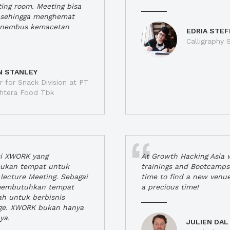
ting room. Meeting bisa
a, sehingga menghemat
enembus kemacetan
EDRIA STEF
Calligraphy S
N STANLEY
 for Snack Division at PT
jahtera Food Tbk
si XWORK yang
At Growth Hacking Asia w
ukan tempat untuk
trainings and Bootcamps
lecture Meeting. Sebagai
time to find a new venu
 membutuhkan tempat
a precious time!
h untuk berbisnis
ge. XWORK bukan hanya
ya.
JULIEN DAL