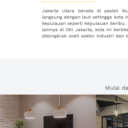
Jakarta Utara berada di pesisir ib
sektor pariwisata. Untuk pusat indus
langsung dengan laut sehingga kota i
berada di kawasan Kelapa Gading ser
kepulauan seperti Kepulauan Seribu.
lainnya di DKI Jakarta, kota ini ber
didongkrak ooeh sektor industri dan bi
Mulai d