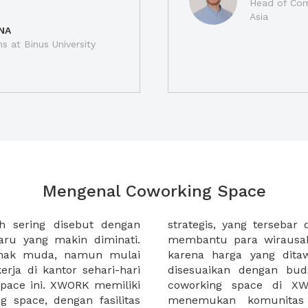
Head of Com
Asia
NA
ns at Binus University
Mengenal Coworking Space
h sering disebut dengan
 kota di Indonesia. XWORK
ru yang makin diminati.
erja di coworking space
anak muda, namun mulai
at terjangkau dan dapat
rja di kantor sehari-hari
masing. Selain itu sewa
pace ini. XWORK memiliki
 membantu Anda untuk
 space, dengan fasilitas
gan bisnis yang dapat