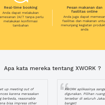
Real-time booking
Pesan makanan dan
fasilitas online
Anda dapat melakukan
Anda juga dapat memesa
emesanan 24/7 tanpa perlu
fasilitas dan makanan untu
melakukan konfirmasi
menunjang kegiatan produkt
tambahan
anda
Apa kata mereka tentang XWORK ?
t up meeting out of
XWORK aplikasinya sang
iences karena merasakan
digunakan. Pilihan ruan
ng berbeda, reasonable
tersebar di seluruh Jaka
rena bisa impress other
banget!