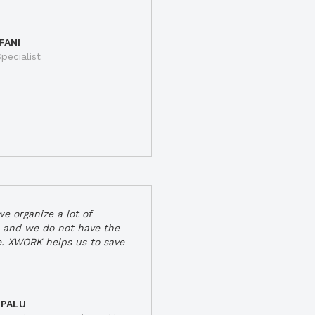
FANI
pecialist
e organize a lot of
 and we do not have the
e. XWORK helps us to save
 PALU