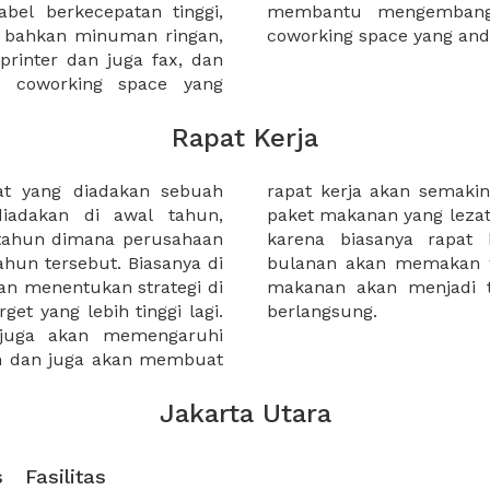
bel berkecepatan tinggi,
Anda ketika bekerja di
n bahkan minuman ringan,
coworking space yang an
 printer dan juga fax, dan
a coworking space yang
Rapat Kerja
at yang diadakan sebuah
Selain itu tambahkan juga
diadakan di awal tahun,
untuk peserta rapat kerja,
 tahun dimana perusahaan
nan maupun rapat kerja
ahun tersebut. Biasanya di
cukup panjang. Sehingga
an menentukan strategi di
baik selama rapat kerja
et yang lebih tinggi lagi.
berlangsung.
 juga akan memengaruhi
an dan juga akan membuat
Jakarta Utara
s
Fasilitas