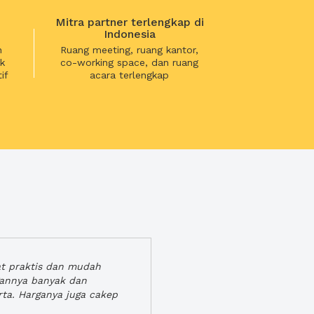
Mitra partner terlengkap di
Indonesia
n
Ruang meeting, ruang kantor,
k
co-working space, dan ruang
if
acara terlengkap
at praktis dan mudah
gannya banyak dan
rta. Harganya juga cakep