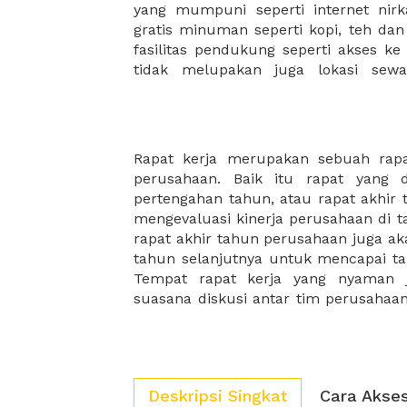
yang mumpuni seperti internet nirka
membantu mengembangkan bisnis 
gratis minuman seperti kopi, teh da
fasilitas pendukung seperti akses ke
tidak melupakan juga lokasi sew
Rapat kerja merupakan sebuah rap
rapat kerja akan semakin produktif. 
perusahaan. Baik itu rapat yang 
paket makanan yang lezat dan bergizi 
pertengahan tahun, atau rapat akhir
karena biasanya rapat kerja tahu
mengevaluasi kinerja perusahaan di t
bulanan akan memakan waktu yang 
rapat akhir tahun perusahaan juga ak
makanan akan menjadi teman yang 
tahun selanjutnya untuk mencapai targ
Tempat rapat kerja yang nyaman
suasana diskusi antar tim perusaha
Deskripsi Singkat
Cara Akse