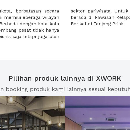
ukota, berbatasan secara
tri dan bisnis itu sendiri
ni memilii eberaga wilayah
ta terdapat juga Kawasan
 Berbeda dengan kota-kota
Berikat di Tanjong Priok.
bkembang pesat tidak hanya
snis saja tetapi juga oleh
Pilihan produk lainnya di XWORK
an booking produk kami lainnya sesuai kebutu