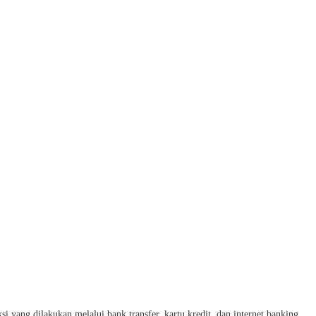
ng dilakukan melalui bank transfer, kartu kredit, dan internet banking