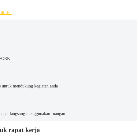
 di sini
 XWORK
as untuk mendukung kegiatan anda
dapat langsung menggunakan ruangan
uk rapat kerja