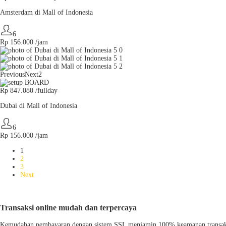
Amsterdam di Mall of Indonesia
6
Rp
156.000
/jam
Previous
Next2
Rp 847.080 /fullday
Dubai di Mall of Indonesia
6
Rp
156.000
/jam
1
2
3
Next
Transaksi online mudah dan terpercaya
Kemudahan pembayaran dengan sistem SSL menjamin 100% keamanan transaksi ya