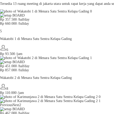
Tersedia 13 ruang meeting di jakarta utara untuk rapat kerja yang dapat and
Rp 357.500 /halfday
Rp 660.000 /fullday
5
Wakatobi 1 di Menara Satu Sentra Kelapa Gading
6
Rp
93.500
/jam
Rp 451.000 /halfday
Rp 857.000 /fullday
Wakatobi 2 di Menara Satu Sentra Kelapa Gading
8
Rp
110.000
/jam
Previous
Next2
Rp 462.000 /halfday