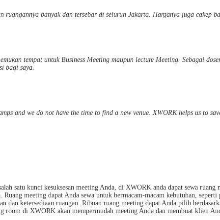
 ruangannya banyak dan tersebar di seluruh Jakarta. Harganya juga cakep ba
mukan tempat untuk Business Meeting maupun lecture Meeting. Sebagai dosen
i bagi saya.
amps and we do not have the time to find a new venue. XWORK helps us to save
salah satu kunci kesuksesan meeting Anda, di XWORK anda dapat sewa ruang me
Ruang meeting dapat Anda sewa untuk bermacam-macam kebutuhan, seperti pres
n dan ketersediaan ruangan. Ribuan ruang meeting dapat Anda pilih berdasarkan
eting room di XWORK akan mempermudah meeting Anda dan membuat klien And