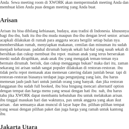
Anda. Sewa meeting room di XWORK akan mempermudah meeting Anda dan
membuat klien Anda puas dengan meeting yang Anda buat.
Arisan
Arisan itu bisa dibilang kebiasaan, budaya, atau tradisi di Indonesia. khususnya
bagi ibu-ibu, baik itu ibu-ibu muda maupun ibu-ibu dengan level senior. arisan
acapkali dilakukan di rumah para anggota secara bergilir setiap bulan nya.
membersihkan rumah, menyiapkan makanan, cemilan dan minuman itu sudah
menjadi keharusan. padahal dirumah banyak sekali hal-hal yang susah sekali di
bersihkan dan cukup membuat ibu repot. mainan anak yang terus berserakan
meski sudah dirapihkan, anak-anak ibu yang mengajak teman-teman nya
bermain dirumah. berisik, dan cukup menggangu bukan? maka dari itu, zaman
sekarang ini arisan sudah sangat populer dilakukan di restoran-restoran. ibu
tidak perlu repot memasak atau memesan catering dalam jumlah besar. tapi di
restoran-restoran biasanya terdapat juga pengunjung yang lain, ibu harus
memesan jauh-jauh hari untuk jumlah orang yang banyak. dan jika restoran
langganan ibu sudah full booked, ibu bisa bingung mencari alternatif option
dengan tempat dan harga menu yang sesuai dengan hati ibu. nah, ibu harus
tahu jika XWORK dapat membantu kebutuhan ibu untuk melakukan arisan.
ibu tinggal masukan hari dan waktunya, pax untuk anggota yang akan ikut
arisan.. dan semuanya akan muncul di layar hape ibu. pilihan-pilihan tempat
yang sesuai dengan pilihan paket dan juga harga yang ramah untuk kantong
ibu.
Jakarta Utara