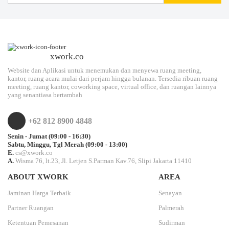
xwork.co
Website dan Aplikasi untuk menemukan dan menyewa ruang meeting,
kantor, ruang acara mulai dari perjam hingga bulanan. Tersedia ribuan ruang
meeting, ruang kantor, coworking space, virtual office, dan ruangan lainnya
yang senantiasa bertambah
+62 812 8900 4848
Senin - Jumat (09:00 - 16:30)
Sabtu, Minggu, Tgl Merah (09:00 - 13:00)
E.
cs@xwork.co
A.
Wisma 76, lt.23, Jl. Letjen S.Parman Kav.76, Slipi Jakarta 11410
ABOUT XWORK
AREA
Jaminan Harga Terbaik
Senayan
Partner Ruangan
Palmerah
Ketentuan Pemesanan
Sudirman