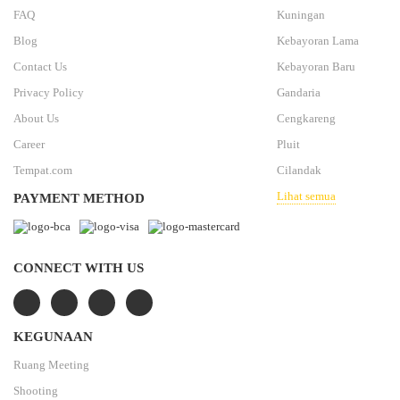
FAQ
Kuningan
Blog
Kebayoran Lama
Contact Us
Kebayoran Baru
Privacy Policy
Gandaria
About Us
Cengkareng
Career
Pluit
Tempat.com
Cilandak
Lihat semua
PAYMENT METHOD
CONNECT WITH US
KEGUNAAN
Ruang Meeting
Shooting