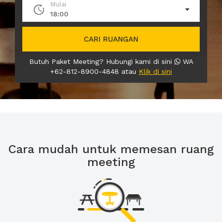
Mulai
18:00
CARI RUANGAN
Butuh Paket Meeting? Hubungi kami di sini
WA
+62-812-8900-4848 atau
Klik di sini
Cara mudah untuk memesan ruang
meeting