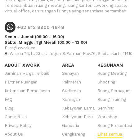
Tersedia ribuan ruang meeting, ruang kantor, coworking space,
virtual office, dan ruangan lainnya yang senantiasa bertambah
+62 812 8900 4848
Senin - Jumat (09:00 - 16:30)
Sabtu, Minggu, Tgl Merah (09:00 - 13:00)
E.
cs@xwork.co
A.
Wisma 76, lt.23, Jl. Letjen S.Parman Kav.76, Slipi Jakarta 11410
ABOUT XWORK
AREA
KEGUNAAN
Jaminan Harga Terbaik
Senayan
Ruang Meeting
Partner Ruangan
Palmerah
Shooting
Ketentuan Pemesanan
Sudirman
Ruang Serbaguna
FAQ
Kuningan
Ruang Training
Blog
Kebayoran Lama
Seminar
Contact Us
Kebayoran Baru
Workshop
Privacy Policy
Gandaria
Ruang Presentasi
About Us
Cengkareng
Lihat semua