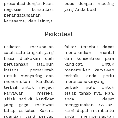
presentasi dengan klien,
puas dengan meeting
negosiasi, konsultasi,
yang Anda buat.
penandatanganan
kerjasama, dan lainnya.
Psikotest
Psikotes merupakan
faktor tersebut dapat
salah satu langkah yang
menurunkan mental
biasa dilakukan oleh
dan konsentrasi para
perusahaan ataupun
kandidat. untuk
instansi pemerintah
menemukan karyawan
untuk menyaring dan
terbaik, anda perlu
menemukan kandidat
merencanakanyang
terbaik untuk menjadi
terbaik pula untuk
karyawan mereka.
setiap tahap nya. Nah,
Tidak sedikit kandidat
anda dapat
yang gagal melewati
menggunakan XWORK.
tahap psikotes. Karena
kami dapat membantu
ruangan yang pengap
anda mempersiapkan