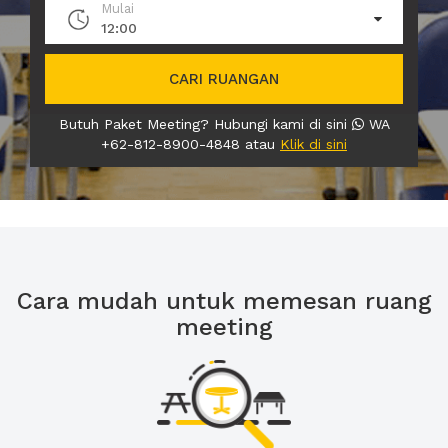
Mulai
12:00
CARI RUANGAN
Butuh Paket Meeting? Hubungi kami di sini
WA
+62-812-8900-4848 atau
Klik di sini
Cara mudah untuk memesan ruang
meeting