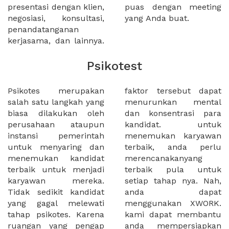
presentasi dengan klien,
puas dengan meeting
negosiasi, konsultasi,
yang Anda buat.
penandatanganan
kerjasama, dan lainnya.
Psikotest
Psikotes merupakan
faktor tersebut dapat
salah satu langkah yang
menurunkan mental
biasa dilakukan oleh
dan konsentrasi para
perusahaan ataupun
kandidat. untuk
instansi pemerintah
menemukan karyawan
untuk menyaring dan
terbaik, anda perlu
menemukan kandidat
merencanakanyang
terbaik untuk menjadi
terbaik pula untuk
karyawan mereka.
setiap tahap nya. Nah,
Tidak sedikit kandidat
anda dapat
yang gagal melewati
menggunakan XWORK.
tahap psikotes. Karena
kami dapat membantu
ruangan yang pengap
anda mempersiapkan