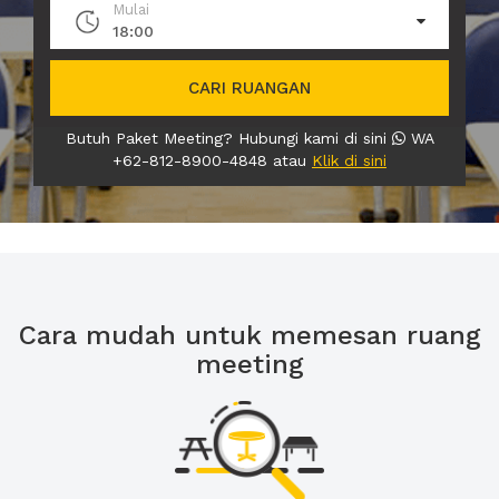
Mulai
18:00
CARI RUANGAN
Butuh Paket Meeting? Hubungi kami di sini
WA
+62-812-8900-4848 atau
Klik di sini
Cara mudah untuk memesan ruang
meeting