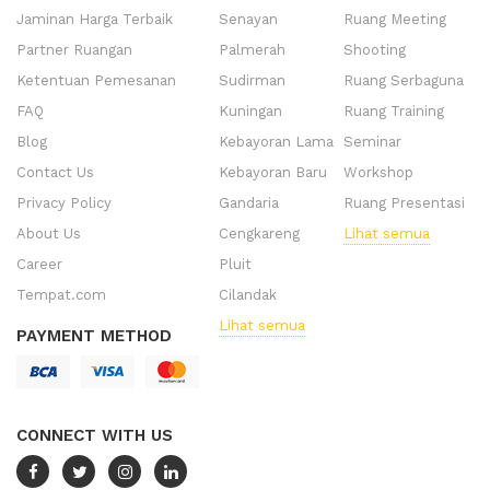
Jaminan Harga Terbaik
Senayan
Ruang Meeting
Partner Ruangan
Palmerah
Shooting
Ketentuan Pemesanan
Sudirman
Ruang Serbaguna
FAQ
Kuningan
Ruang Training
Blog
Kebayoran Lama
Seminar
Contact Us
Kebayoran Baru
Workshop
Privacy Policy
Gandaria
Ruang Presentasi
About Us
Cengkareng
Lihat semua
Career
Pluit
Tempat.com
Cilandak
Lihat semua
PAYMENT METHOD
CONNECT WITH US