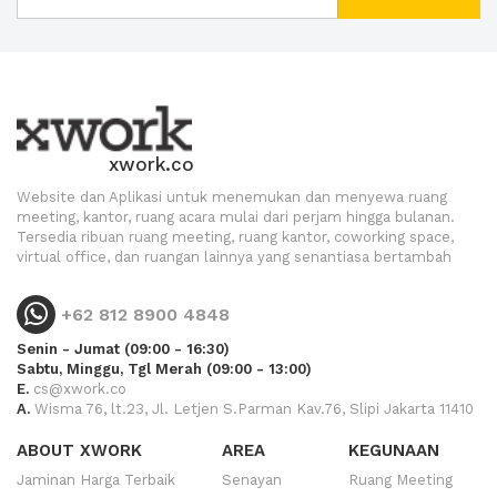
xwork.co
Website dan Aplikasi untuk menemukan dan menyewa ruang
meeting, kantor, ruang acara mulai dari perjam hingga bulanan.
Tersedia ribuan ruang meeting, ruang kantor, coworking space,
virtual office, dan ruangan lainnya yang senantiasa bertambah
+62 812 8900 4848
Senin - Jumat (09:00 - 16:30)
Sabtu, Minggu, Tgl Merah (09:00 - 13:00)
E.
cs@xwork.co
A.
Wisma 76, lt.23, Jl. Letjen S.Parman Kav.76, Slipi Jakarta 11410
ABOUT XWORK
AREA
KEGUNAAN
Jaminan Harga Terbaik
Senayan
Ruang Meeting