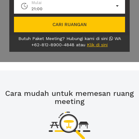
Mulai
21:00
CARI RUANGAN
Butuh Paket Meeting? Hubungi kami di sini
WA
+62-812-8900-4848 atau
Klik di sini
Cara mudah untuk memesan ruang
meeting