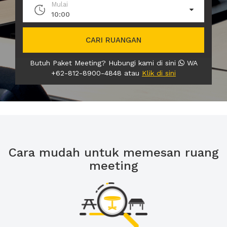
Mulai
10:00
CARI RUANGAN
Butuh Paket Meeting? Hubungi kami di sini
WA
+62-812-8900-4848 atau
Klik di sini
Cara mudah untuk memesan ruang
meeting