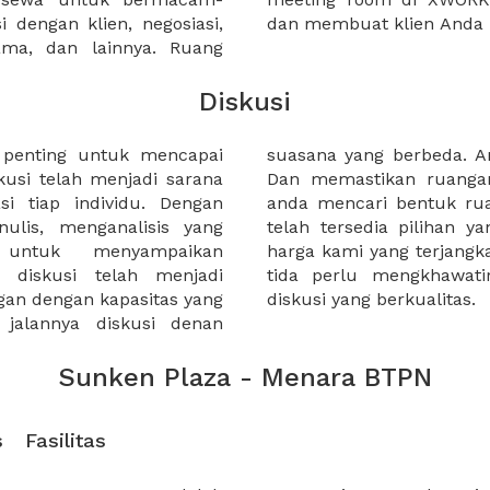
 dengan klien, negosiasi,
dan membuat klien Anda 
sama, dan lainnya. Ruang
Diskusi
n penting untuk mencapai
ukan ruangan yang tepat.
usi telah menjadi sarana
ia. Terlepas dari apakah
si tiap individu. Dengan
seperti apapun di XWORK
ulis, menganalisis yang
kebutuha anda. Penetapan
 untuk menyampaikan
sibel memungkinkan kalian
 diskusi telah menjadi
sehingga fokus terhadap
gan dengan kapasitas yang
diskusi yang berkualitas.
 jalannya diskusi denan
Sunken Plaza - Menara BTPN
s
Fasilitas