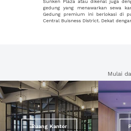
Sunken Plaza atau dikenal juga de
ITC Kuningan, gedung ini menjadi te
gedung yang menawarkan sewa kan
Gedung premium ini berlokasi di pus
Central Buisness District. Dekat den
Mulai d
Ruang Kantor