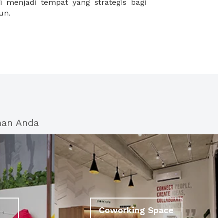
un.
han Anda
Coworking Space