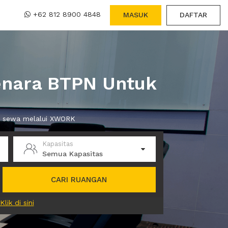
+62 812 8900 4848
MASUK
DAFTAR
enara BTPN Untuk
da sewa melalui XWORK
Kapasitas
Semua Kapasitas
CARI RUANGAN
Klik di sini