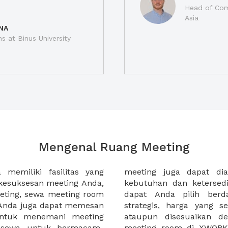
Head of Com
Asia
NA
ns at Binus University
Mengenal Ruang Meeting
memiliki fasilitas yang
an tempat duduk sesuai
kesuksesan meeting Anda,
n. Ribuan ruang meeting
eting, sewa meeting room
k interior, lokasi yang
u Anda juga dapat memesan
an budget meeting Anda,
untuk menemani meeting
tuhan klien Anda. Sewa
 sewa untuk bermacam-
permudah meeting Anda