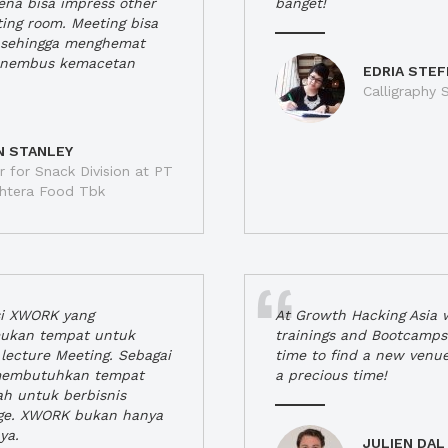
rena bisa impress other
banget!
ting room. Meeting bisa
a, sehingga menghemat
enembus kemacetan
EDRIA STEF
Calligraphy S
N STANLEY
 for Snack Division at PT
jahtera Food Tbk
si XWORK yang
At Growth Hacking Asia w
ukan tempat untuk
trainings and Bootcamps
lecture Meeting. Sebagai
time to find a new venu
 membutuhkan tempat
a precious time!
h untuk berbisnis
ge. XWORK bukan hanya
ya.
JULIEN DAL