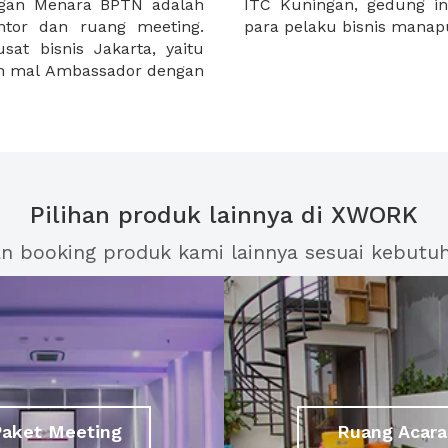
ngan Menara BPTN adalah
mpat yang strategis bagi
tor dan ruang meeting.
para pelaku bisnis manap
at bisnis Jakarta, yaitu
gan mal Ambassador dengan
Pilihan produk lainnya di XWORK
an booking produk kami lainnya sesuai kebutu
Paket Meeting
Ruang Acara