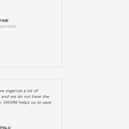
FANI
pecialist
e organize a lot of
 and we do not have the
e. XWORK helps us to save
 PALU