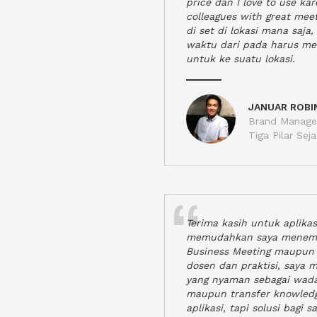
price dan I love to use ka
colleagues with great mee
di set di lokasi mana saj
waktu dari pada harus m
untuk ke suatu lokasi.
JANUAR ROBI
Brand Manager
Tiga Pilar Se
Terima kasih untuk aplika
memudahkan saya menem
Business Meeting maupun 
dosen dan praktisi, saya
yang nyaman sebagai wada
maupun transfer knowled
aplikasi, tapi solusi bagi sa