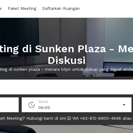
e
Paket Meeting
Daftarkan Ruangan
ing di Sunken Plaza - M
Diskusi
ting di sunken plaza - menara btpn untuk diskusi yang dapat an
Mulai
06:00
et Meeting? Hubungi kami di sini
WA +62-812-8900-4848 atau