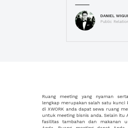
DANIEL WIGU
Public Relatio
Ruang meeting yang nyaman serta 
meeting juga dapat diatur susun
lengkap merupakan salah satu kunci 
kebutuhan dan ketersediaan ruanga
di XWORK anda dapat sewa ruang me
dapat Anda pilih berdasarkan cora
untuk meeting bisnis anda. Selain it
strategis, harga yang sesuai deng
fasilitas tambahan dan makanan 
ataupun disesuaikan dengan kebu
Anda. Ruang meeting dapat Anda
meeting room di XWORK akan mem