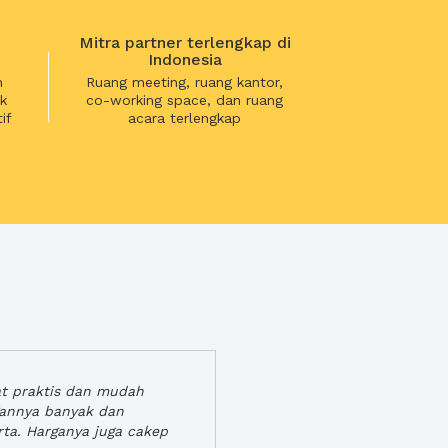
Mitra partner terlengkap di
Indonesia
n
Ruang meeting, ruang kantor,
k
co-working space, dan ruang
if
acara terlengkap
at praktis dan mudah
gannya banyak dan
rta. Harganya juga cakep