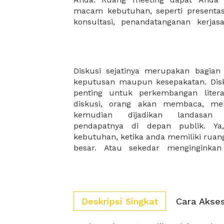
macam kebutuhan, seperti presentasi
konsultasi, penandatanganan kerja
Diskusi sejatinya merupakan bagia
suasana yang berbeda. Anda memerl
keputusan maupun kesepakatan. Disk
Dan memastikan ruangan yan tersed
penting untuk perkembangan litera
anda mencari bentuk ruangan yang 
diskusi, orang akan membaca, men
telah tersedia pilihan yang sesuai 
kemudian dijadikan landasan
harga kami yang terjangkau dan flek
pendapatnya di depan publik. Ya,
tida perlu mengkhawatirkan biaya 
kebutuhan, ketika anda memiliki ruan
besar. Atau sekedar menginginkan
Deskripsi Singkat
Cara Akse