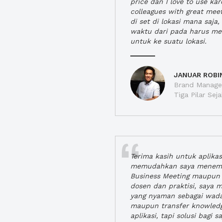
price dan I love to use ka
colleagues with great mee
di set di lokasi mana saj
waktu dari pada harus m
untuk ke suatu lokasi.
JANUAR ROBI
Brand Manager
Tiga Pilar Se
Terima kasih untuk aplika
memudahkan saya menem
Business Meeting maupun 
dosen dan praktisi, saya
yang nyaman sebagai wada
maupun transfer knowled
aplikasi, tapi solusi bagi sa