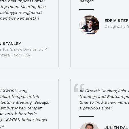
rena bisa impress other
banget!
ting room. Meeting bisa
a, sehingga menghemat
enembus kemacetan
EDRIA STEF
Calligraphy S
N STANLEY
 for Snack Division at PT
jahtera Food Tbk
si XWORK yang
At Growth Hacking Asia w
ukan tempat untuk
trainings and Bootcamps
lecture Meeting. Sebagai
time to find a new venu
 membutuhkan tempat
a precious time!
h untuk berbisnis
ge. XWORK bukan hanya
ya.
JULIEN DAL