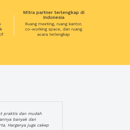
Mitra partner terlengkap di
Indonesia
n
Ruang meeting, ruang kantor,
k
co-working space, dan ruang
if
acara terlengkap
at praktis dan mudah
gannya banyak dan
rta. Harganya juga cakep