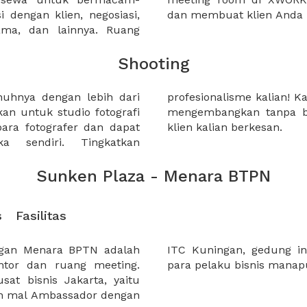
 dengan klien, negosiasi,
dan membuat klien Anda 
sama, dan lainnya. Ruang
Shooting
nuhnya dengan lebih dari
i ruangan yang unik untuk
kan untuk studio fotografi
itas kalian dan membuat
ara fotografer dan dapat
klien kalian berkesan.
a sendiri. Tingkatkan
Sunken Plaza - Menara BTPN
s
Fasilitas
ngan Menara BPTN adalah
mpat yang strategis bagi
tor dan ruang meeting.
para pelaku bisnis manap
at bisnis Jakarta, yaitu
gan mal Ambassador dengan