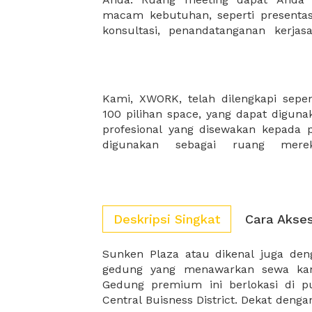
macam kebutuhan, seperti presentasi
konsultasi, penandatanganan kerja
Kami, XWORK, telah dilengkapi sepe
profesionalisme kalian! Kami memilik
100 pilihan space, yang dapat diguna
mengembangkan tanpa batas kreatif
profesional yang disewakan kepada p
digunakan sebagai ruang merek
Deskripsi Singkat
Cara Akse
Sunken Plaza atau dikenal juga de
ITC Kuningan, gedung ini menjadi te
gedung yang menawarkan sewa kan
Gedung premium ini berlokasi di pus
Central Buisness District. Dekat den