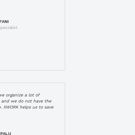
FANI
pecialist
e organize a lot of
 and we do not have the
e. XWORK helps us to save
 PALU