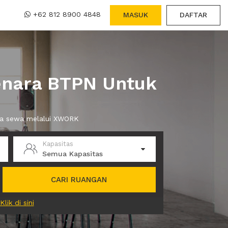
+62 812 8900 4848
MASUK
DAFTAR
enara BTPN Untuk
nda sewa melalui XWORK
Kapasitas
Semua Kapasitas
CARI RUANGAN
Klik di sini