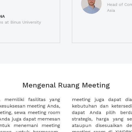
Head of Com
Asia
NA
ns at Binus University
Mengenal Ruang Meeting
memiliki fasilitas yang
an tempat duduk sesuai
kesuksesan meeting Anda,
n. Ribuan ruang meeting
eting, sewa meeting room
k interior, lokasi yang
u Anda juga dapat memesan
an budget meeting Anda,
untuk menemani meeting
tuhan klien Anda. Sewa
 sewa untuk bermacam-
permudah meeting Anda