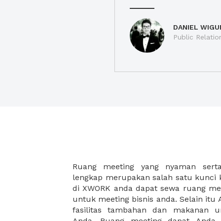
DANIEL WIGU
Public Relatio
Ruang meeting yang nyaman serta 
meeting juga dapat diatur susun
lengkap merupakan salah satu kunci 
kebutuhan dan ketersediaan ruanga
di XWORK anda dapat sewa ruang me
dapat Anda pilih berdasarkan cora
untuk meeting bisnis anda. Selain it
strategis, harga yang sesuai deng
fasilitas tambahan dan makanan 
ataupun disesuaikan dengan kebu
Anda. Ruang meeting dapat Anda
meeting room di XWORK akan mem