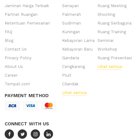
Jaminan Harga Terbaik
Senayan
Ruang Meeting
Partner Ruangan
Palmerah
Shooting
Ketentuan Pemesanan
Sudirman
Ruang Serbaguna
FAQ
Kuningan
Ruang Training
Blog
Kebayoran Lama
Seminar
Contact Us
Kebayoran Baru
Workshop
Privacy Policy
Gandaria
Ruang Presentasi
About Us
Cengkareng
Lihat semua
Career
Pluit
Tempat.com
Cilandak
Lihat semua
PAYMENT METHOD
CONNECT WITH US