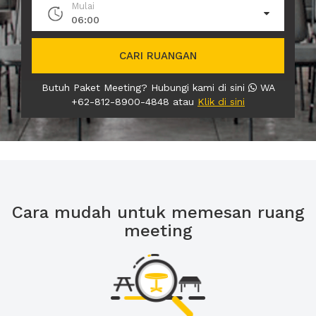
Mulai
06:00
CARI RUANGAN
Butuh Paket Meeting? Hubungi kami di sini
WA
+62-812-8900-4848 atau
Klik di sini
Cara mudah untuk memesan ruang
meeting