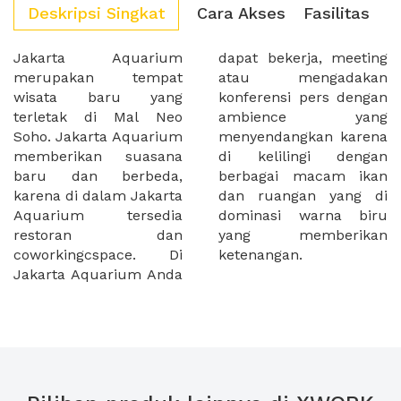
Deskripsi Singkat
Cara Akses
Fasilitas
Jakarta Aquarium
dapat bekerja, meeting
merupakan tempat
atau mengadakan
wisata baru yang
konferensi pers dengan
terletak di Mal Neo
ambience yang
Soho. Jakarta Aquarium
menyendangkan karena
memberikan suasana
di kelilingi dengan
baru dan berbeda,
berbagai macam ikan
karena di dalam Jakarta
dan ruangan yang di
Aquarium tersedia
dominasi warna biru
restoran dan
yang memberikan
coworkingcspace. Di
ketenangan.
Jakarta Aquarium Anda