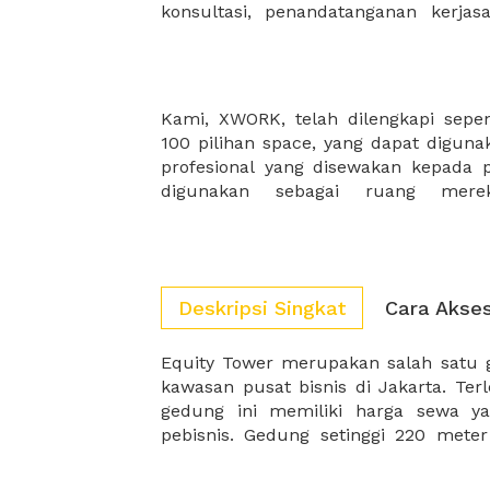
konsultasi, penandatanganan kerja
Kami, XWORK, telah dilengkapi sepe
profesionalisme kalian! Kami memilik
100 pilihan space, yang dapat diguna
mengembangkan tanpa batas kreatif
profesional yang disewakan kepada p
digunakan sebagai ruang merek
Deskripsi Singkat
Cara Akse
Equity Tower merupakan salah satu g
Pacific Place, Plaza Indonesia, mem
kawasan pusat bisnis di Jakarta. Terl
gedung ini memiliki harga sewa ya
pebisnis. Gedung setinggi 220 meter