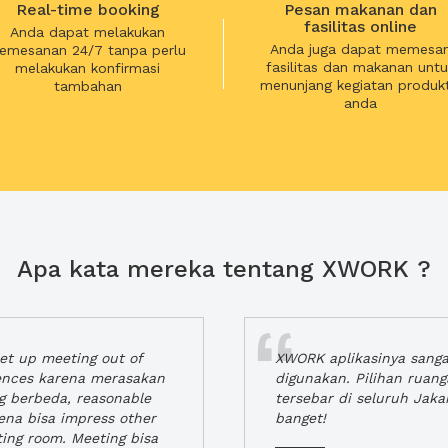
Real-time booking
Pesan makanan dan
fasilitas online
Anda dapat melakukan
Anda juga dapat memesa
emesanan 24/7 tanpa perlu
fasilitas dan makanan untu
melakukan konfirmasi
menunjang kegiatan produkt
tambahan
anda
Apa kata mereka tentang XWORK ?
t up meeting out of
XWORK aplikasinya sang
iences karena merasakan
digunakan. Pilihan ruan
ng berbeda, reasonable
tersebar di seluruh Jaka
rena bisa impress other
banget!
ting room. Meeting bisa