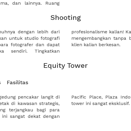
sama, dan lainnya. Ruang
Shooting
nuhnya dengan lebih dari
i ruangan yang unik untuk
kan untuk studio fotografi
itas kalian dan membuat
ara fotografer dan dapat
klien kalian berkesan.
a sendiri. Tingkatkan
Equity Tower
s
Fasilitas
edung pencakar langit di
buat area perkantoran di
etak di kawasan strategis,
tower ini sangat eksklusif.
ng terjangkau bagi para
 ini sangat dekat dengan