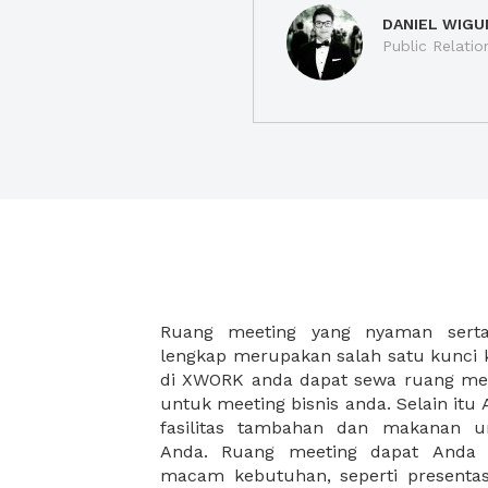
DANIEL WIGU
Public Relatio
Ruang meeting yang nyaman serta 
meeting juga dapat diatur susun
lengkap merupakan salah satu kunci 
kebutuhan dan ketersediaan ruanga
di XWORK anda dapat sewa ruang me
dapat Anda pilih berdasarkan cora
untuk meeting bisnis anda. Selain it
strategis, harga yang sesuai deng
fasilitas tambahan dan makanan 
ataupun disesuaikan dengan kebu
Anda. Ruang meeting dapat Anda
meeting room di XWORK akan mem
macam kebutuhan, seperti presentasi