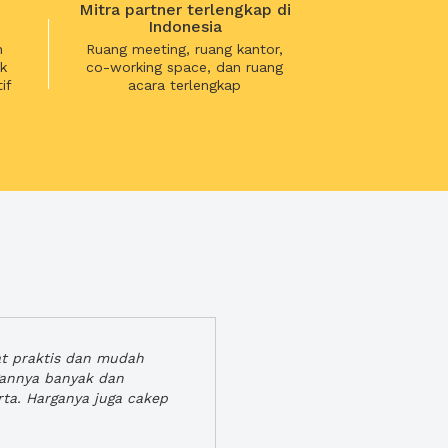
Mitra partner terlengkap di
Indonesia
n
Ruang meeting, ruang kantor,
k
co-working space, dan ruang
if
acara terlengkap
at praktis dan mudah
gannya banyak dan
rta. Harganya juga cakep