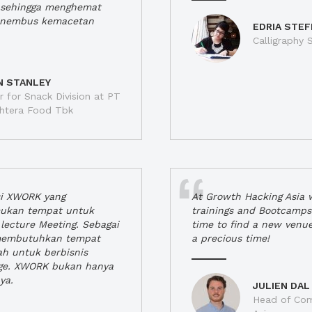
a, sehingga menghemat
enembus kemacetan
EDRIA STEF
Calligraphy S
N STANLEY
 for Snack Division at PT
jahtera Food Tbk
si XWORK yang
At Growth Hacking Asia w
ukan tempat untuk
trainings and Bootcamps
lecture Meeting. Sebagai
time to find a new venu
 membutuhkan tempat
a precious time!
h untuk berbisnis
ge. XWORK bukan hanya
ya.
JULIEN DAL
Head of Com