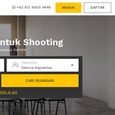
+62 812 8900 4848
MASUK
DAFTAR
ntuk Shooting
a melalui XWORK
Kapasitas
Semua Kapasitas
CARI RUANGAN
Klik di sini