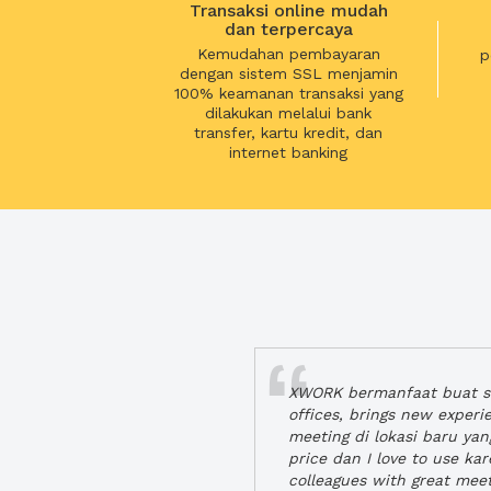
Transaksi online mudah
dan terpercaya
Kemudahan pembayaran
p
dengan sistem SSL menjamin
100% keamanan transaksi yang
dilakukan melalui bank
transfer, kartu kredit, dan
internet banking
XWORK bermanfaat buat se
offices, brings new exper
meeting di lokasi baru ya
price dan I love to use ka
colleagues with great mee