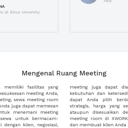
Asia
NA
ns at Binus University
Mengenal Ruang Meeting
memiliki fasilitas yang
an tempat duduk sesuai
kesuksesan meeting Anda,
n. Ribuan ruang meeting
eting, sewa meeting room
k interior, lokasi yang
u Anda juga dapat memesan
an budget meeting Anda,
untuk menemani meeting
tuhan klien Anda. Sewa
 sewa untuk bermacam-
permudah meeting Anda
 dengan klien, negosiasi,
dan membuat klien Anda 