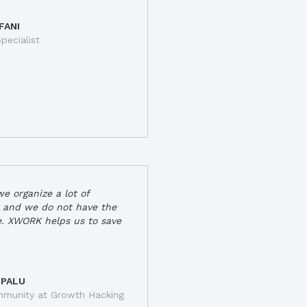
FANI
pecialist
e organize a lot of
 and we do not have the
e. XWORK helps us to save
 PALU
munity at Growth Hacking