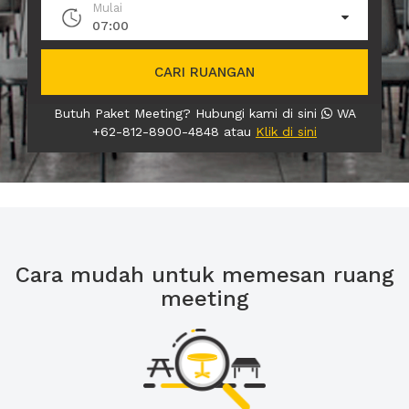
Mulai
07:00
CARI RUANGAN
Butuh Paket Meeting? Hubungi kami di sini
WA
+62-812-8900-4848 atau
Klik di sini
Cara mudah untuk memesan ruang
meeting