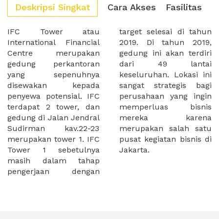
Deskripsi Singkat
Cara Akses
Fasilitas
IFC Tower atau
target selesai di tahun
International Financial
2019. Di tahun 2019,
Centre merupakan
gedung ini akan terdiri
gedung perkantoran
dari 49 lantai
yang sepenuhnya
keseluruhan. Lokasi ini
disewakan kepada
sangat strategis bagi
penyewa potensial. IFC
perusahaan yang ingin
terdapat 2 tower, dan
memperluas bisnis
gedung di Jalan Jendral
mereka karena
Sudirman kav.22-23
merupakan salah satu
merupakan tower 1. IFC
pusat kegiatan bisnis di
Tower 1 sebetulnya
Jakarta.
masih dalam tahap
pengerjaan dengan