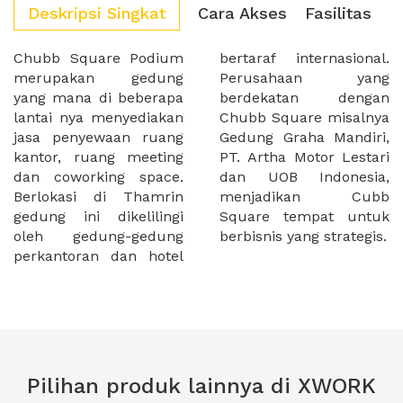
Deskripsi Singkat
Cara Akses
Fasilitas
Chubb Square Podium
bertaraf internasional.
merupakan gedung
Perusahaan yang
yang mana di beberapa
berdekatan dengan
lantai nya menyediakan
Chubb Square misalnya
jasa penyewaan ruang
Gedung Graha Mandiri,
kantor, ruang meeting
PT. Artha Motor Lestari
dan coworking space.
dan UOB Indonesia,
Berlokasi di Thamrin
menjadikan Cubb
gedung ini dikelilingi
Square tempat untuk
oleh gedung-gedung
berbisnis yang strategis.
perkantoran dan hotel
Pilihan produk lainnya di XWORK