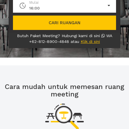
Mulai
16:00
CARI RUANGAN
Butuh Paket Meeting? Hubungi kami di sini
WA
+62-812-8900-4848 atau
Klik di sini
Cara mudah untuk memesan ruang
meeting