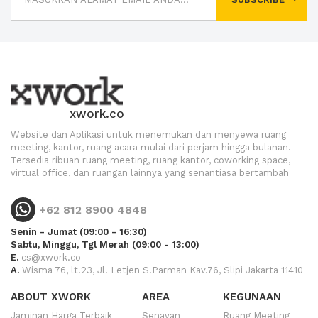
xwork.co
Website dan Aplikasi untuk menemukan dan menyewa ruang
meeting, kantor, ruang acara mulai dari perjam hingga bulanan.
Tersedia ribuan ruang meeting, ruang kantor, coworking space,
virtual office, dan ruangan lainnya yang senantiasa bertambah
+62 812 8900 4848
Senin - Jumat (09:00 - 16:30)
Sabtu, Minggu, Tgl Merah (09:00 - 13:00)
E.
cs@xwork.co
A.
Wisma 76, lt.23, Jl. Letjen S.Parman Kav.76, Slipi Jakarta 11410
ABOUT XWORK
AREA
KEGUNAAN
Jaminan Harga Terbaik
Senayan
Ruang Meeting