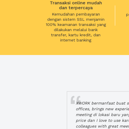
Transaksi online mudah
dan terpercaya
Kemudahan pembayaran
p
dengan sistem SSL menjamin
100% keamanan transaksi yang
dilakukan melalui bank
transfer, kartu kredit, dan
internet banking
XWORK bermanfaat buat se
offices, brings new exper
meeting di lokasi baru ya
price dan I love to use ka
colleagues with great mee