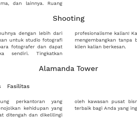
sama, dan lainnya. Ruang
Shooting
nuhnya dengan lebih dari
i ruangan yang unik untuk
kan untuk studio fotografi
itas kalian dan membuat
ara fotografer dan dapat
klien kalian berkesan.
a sendiri. Tingkatkan
Alamanda Tower
s
Fasilitas
ng perkantoran yang
akarta . Menjadi pilihan
enojolkan kehidupan yang
terbaik bagi Anda yang ing
 ditengah dan dikelilingi