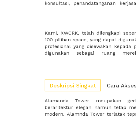
konsultasi, penandatanganan kerja
Kami, XWORK, telah dilengkapi sepe
profesionalisme kalian! Kami memilik
100 pilihan space, yang dapat diguna
mengembangkan tanpa batas kreatif
profesional yang disewakan kepada p
digunakan sebagai ruang merek
Deskripsi Singkat
Cara Akse
Alamanda Tower meupakan gedu
oleh kawasan pusat bisnis baru di J
beraritektur elegan namun tetap m
modern. Alamnda Tower terlatak tepat