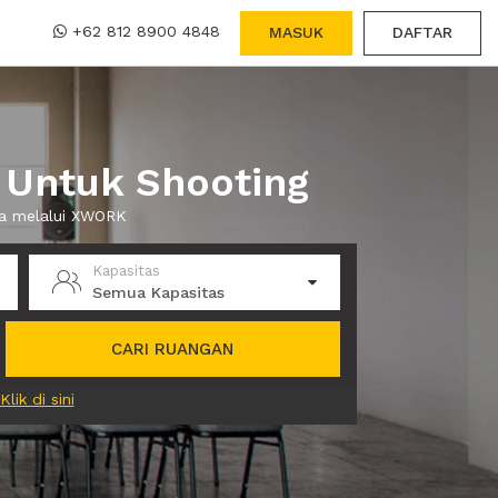
+62 812 8900 4848
MASUK
DAFTAR
 Untuk Shooting
wa melalui XWORK
Kapasitas
Semua Kapasitas
CARI RUANGAN
Klik di sini