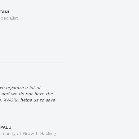
FANI
pecialist
e organize a lot of
 and we do not have the
e. XWORK helps us to save
 PALU
munity at Growth Hacking