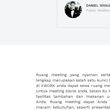
DANIEL WIGU
Public Relatio
Ruang meeting yang nyaman serta 
meeting juga dapat diatur susun
lengkap merupakan salah satu kunci 
kebutuhan dan ketersediaan ruanga
di XWORK anda dapat sewa ruang me
dapat Anda pilih berdasarkan cora
untuk meeting bisnis anda. Selain it
strategis, harga yang sesuai deng
fasilitas tambahan dan makanan 
ataupun disesuaikan dengan kebu
Anda. Ruang meeting dapat Anda
meeting room di XWORK akan mem
macam kebutuhan, seperti presentasi