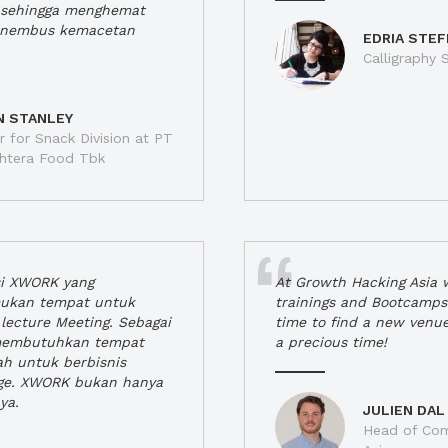
a, sehingga menghemat
enembus kemacetan
EDRIA STEF
Calligraphy S
N STANLEY
 for Snack Division at PT
jahtera Food Tbk
si XWORK yang
At Growth Hacking Asia w
ukan tempat untuk
trainings and Bootcamps
lecture Meeting. Sebagai
time to find a new venu
 membutuhkan tempat
a precious time!
h untuk berbisnis
ge. XWORK bukan hanya
ya.
JULIEN DAL
Head of Com