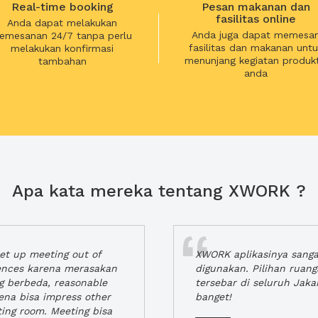
Real-time booking
Pesan makanan dan
fasilitas online
Anda dapat melakukan
Anda juga dapat memesa
emesanan 24/7 tanpa perlu
fasilitas dan makanan untu
melakukan konfirmasi
menunjang kegiatan produkt
tambahan
anda
Apa kata mereka tentang XWORK ?
t up meeting out of
XWORK aplikasinya sang
iences karena merasakan
digunakan. Pilihan ruan
ng berbeda, reasonable
tersebar di seluruh Jaka
rena bisa impress other
banget!
ting room. Meeting bisa