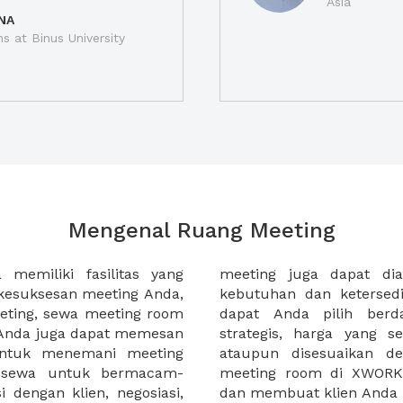
Asia
NA
ns at Binus University
Mengenal Ruang Meeting
memiliki fasilitas yang
an tempat duduk sesuai
kesuksesan meeting Anda,
n. Ribuan ruang meeting
eting, sewa meeting room
k interior, lokasi yang
u Anda juga dapat memesan
an budget meeting Anda,
untuk menemani meeting
tuhan klien Anda. Sewa
 sewa untuk bermacam-
permudah meeting Anda
 dengan klien, negosiasi,
dan membuat klien Anda 