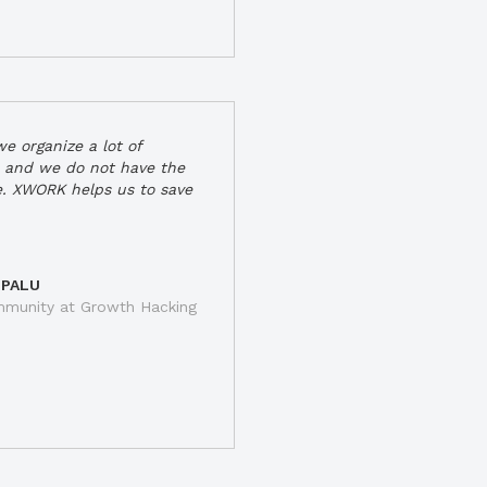
e organize a lot of
 and we do not have the
e. XWORK helps us to save
 PALU
munity at Growth Hacking