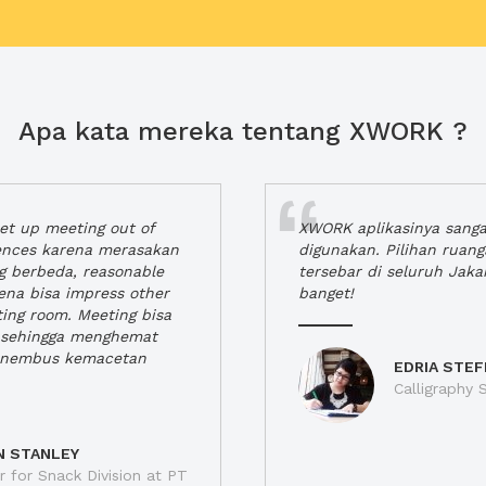
Apa kata mereka tentang XWORK ?
t up meeting out of
XWORK aplikasinya sang
iences karena merasakan
digunakan. Pilihan ruan
ng berbeda, reasonable
tersebar di seluruh Jaka
rena bisa impress other
banget!
ting room. Meeting bisa
a, sehingga menghemat
enembus kemacetan
EDRIA STEF
Calligraphy S
N STANLEY
 for Snack Division at PT