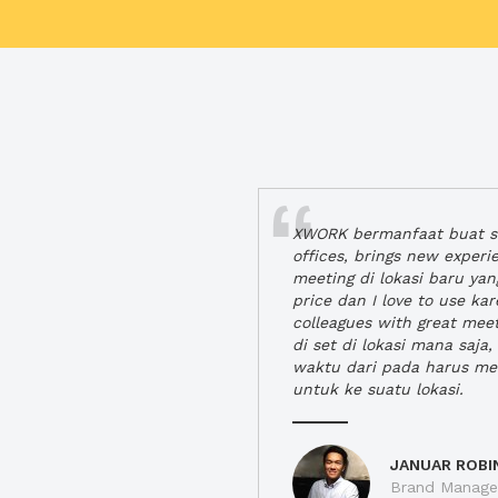
XWORK bermanfaat buat se
offices, brings new exper
meeting di lokasi baru ya
price dan I love to use ka
colleagues with great mee
di set di lokasi mana saj
waktu dari pada harus m
untuk ke suatu lokasi.
JANUAR ROBI
Brand Manager