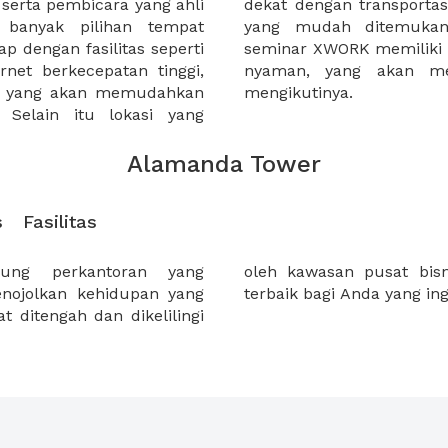
serta pembicara yang ahli
n raya maupun titik-titik
 banyak pilihan tempat
ah dijangkau. Ruangan
p dengan fasilitas seperti
a desain yang menarik dan
ernet berkecepatan tinggi,
erta seminar semangat
n yang akan memudahkan
mengikutinya.
Selain itu lokasi yang
Alamanda Tower
s
Fasilitas
ng perkantoran yang
akarta . Menjadi pilihan
enojolkan kehidupan yang
terbaik bagi Anda yang ing
 ditengah dan dikelilingi