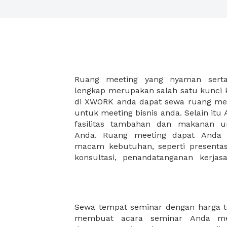
Ruang meeting yang nyaman serta 
meeting juga dapat diatur susun
lengkap merupakan salah satu kunci 
kebutuhan dan ketersediaan ruanga
di XWORK anda dapat sewa ruang me
dapat Anda pilih berdasarkan cora
untuk meeting bisnis anda. Selain it
strategis, harga yang sesuai deng
fasilitas tambahan dan makanan 
ataupun disesuaikan dengan kebu
Anda. Ruang meeting dapat Anda
meeting room di XWORK akan mem
macam kebutuhan, seperti presentasi
konsultasi, penandatanganan kerja
Sewa tempat seminar dengan harga 
strategis akan membuat Seminar and
membuat acara seminar Anda men
dan juga ruangan Seminar XWORK me