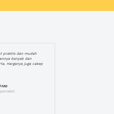
at praktis dan mudah
gannya banyak dan
rta. Harganya juga cakep
FANI
pecialist