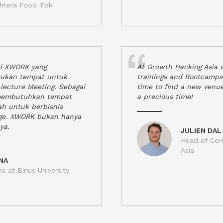
jahtera Food Tbk
si XWORK yang
At Growth Hacking Asia w
ukan tempat untuk
trainings and Bootcamps
lecture Meeting. Sebagai
time to find a new venu
 membutuhkan tempat
a precious time!
h untuk berbisnis
ge. XWORK bukan hanya
ya.
JULIEN DAL
Head of Com
Asia
NA
ns at Binus University