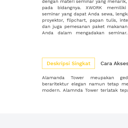
dengan materi seminar yang menarik, 
dekat dengan transportasi umum, jala
pada bidangnya. XWORK memiliki
yang mudah ditemukan serta mud
seminar yang dapat Anda sewa, lengka
seminar XWORK memiliki interior sert
proyektor, flipchart, papan tulis, int
nyaman, yang akan membuat pes
dan juga pemesanan paket makana
Anda dalam mengadakan seminar. 
Deskripsi Singkat
Cara Akse
Alamanda Tower meupakan gedu
oleh kawasan pusat bisnis baru di J
beraritektur elegan namun tetap m
modern. Alamnda Tower terlatak tepat