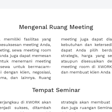
Mengenal Ruang Meeting
memiliki fasilitas yang
an tempat duduk sesuai
kesuksesan meeting Anda,
n. Ribuan ruang meeting
eting, sewa meeting room
k interior, lokasi yang
u Anda juga dapat memesan
an budget meeting Anda,
untuk menemani meeting
tuhan klien Anda. Sewa
 sewa untuk bermacam-
permudah meeting Anda
 dengan klien, negosiasi,
dan membuat klien Anda 
sama, dan lainnya. Ruang
Tempat Seminar
terjangkau di XWORK akan
a diminati orang banyak,
jadi sukses, ditambah
miliki akses yang mudah,