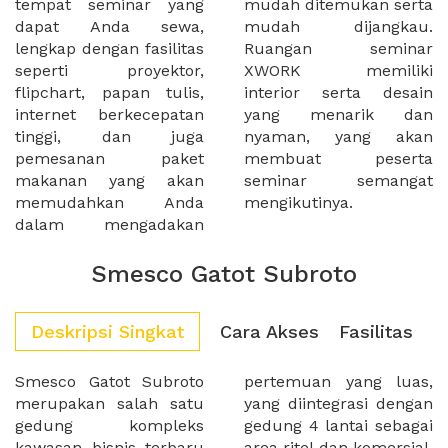
tempat seminar yang
mudah ditemukan serta
dapat Anda sewa,
mudah dijangkau.
lengkap dengan fasilitas
Ruangan seminar
seperti proyektor,
XWORK memiliki
flipchart, papan tulis,
interior serta desain
internet berkecepatan
yang menarik dan
tinggi, dan juga
nyaman, yang akan
pemesanan paket
membuat peserta
makanan yang akan
seminar semangat
memudahkan Anda
mengikutinya.
dalam mengadakan
Smesco Gatot Subroto
Deskripsi Singkat
Cara Akses
Fasilitas
Smesco Gatot Subroto
pertemuan yang luas,
merupakan salah satu
yang diintegrasi dengan
gedung kompleks
gedung 4 lantai sebagai
kawasan bisnis terbaru
area ritel dan komersial.