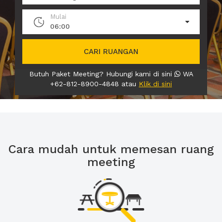
Mulai
06:00
CARI RUANGAN
Butuh Paket Meeting? Hubungi kami di sini
WA
+62-812-8900-4848 atau
Klik di sini
Cara mudah untuk memesan ruang
meeting