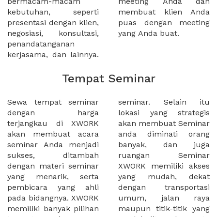
bermacam-macam
meeting Anda dan
kebutuhan, seperti
membuat klien Anda
presentasi dengan klien,
puas dengan meeting
negosiasi, konsultasi,
yang Anda buat.
penandatanganan
kerjasama, dan lainnya.
Tempat Seminar
Sewa tempat seminar
seminar. Selain itu
dengan harga
lokasi yang strategis
terjangkau di XWORK
akan membuat Seminar
akan membuat acara
anda diminati orang
seminar Anda menjadi
banyak, dan juga
sukses, ditambah
ruangan Seminar
dengan materi seminar
XWORK memiliki akses
yang menarik, serta
yang mudah, dekat
pembicara yang ahli
dengan transportasi
pada bidangnya. XWORK
umum, jalan raya
memiliki banyak pilihan
maupun titik-titik yang