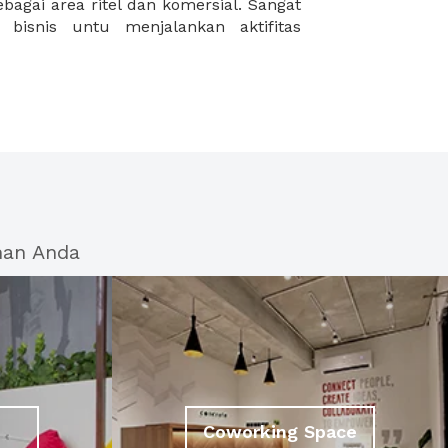
han Anda
Coworking Space