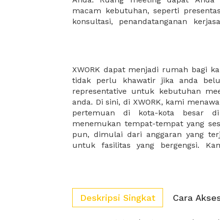
macam kebutuhan, seperti presentasi
konsultasi, penandatanganan kerja
XWORK dapat menjadi rumah bagi kali
pilihan ruang rapat, yang diranca
tidak perlu khawatir jika anda be
kebutuhan bisnis anda, serta ruang p
representative untuk kebutuhan mee
biasa dan unik untuk membangun kre
anda. Di sini, di XWORK, kami menawa
sesi brainstorming anda terasa 
pertemuan di kota-kota besar d
merupakan kesempatan fantastis un
menemukan tempat-tempat yang ses
baik untuk meningkatkan kekomp
pun, dimulai dari anggaran yang ter
untuk fasilitas yang bergengsi. 
Deskripsi Singkat
Cara Akse