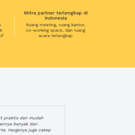
Mitra partner terlengkap di
Indonesia
n
Ruang meeting, ruang kantor,
k
co-working space, dan ruang
if
acara terlengkap
at praktis dan mudah
gannya banyak dan
rta. Harganya juga cakep