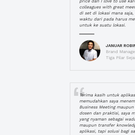
price dan I love to use ka
colleagues with great mee
di set di lokasi mana saj
waktu dari pada harus m
untuk ke suatu lokasi.
JANUAR ROBI
Brand Manager
Tiga Pilar Se
Terima kasih untuk aplika
memudahkan saya menem
Business Meeting maupun 
dosen dan praktisi, saya
yang nyaman sebagai wada
maupun transfer knowled
aplikasi, tapi solusi bagi sa