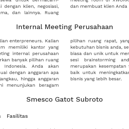
 dengan klien, negosiasi,
dan membuat klien Anda 
sama, dan lainnya. Ruang
Internal Meeting Perusahaan
an enterpreneurs. Kalian
ng untuk memenuhi setiap
lum memiliki kantor yang
ertemuan yang paling tidak
ting internal perusahaan
atifitas tim dan membuat
rkan banyak pilihan ruang
lebih menyegarkan. Ini
i Indonesia. Anda akan
tuk memilih tempat yang
uai dengan anggaran apa
akan tim dan membangun
jangkau, hingga anggaran
bisnis yang lebih besar.
Kami menunjukan beragam
Smesco Gatot Subroto
s
Fasilitas