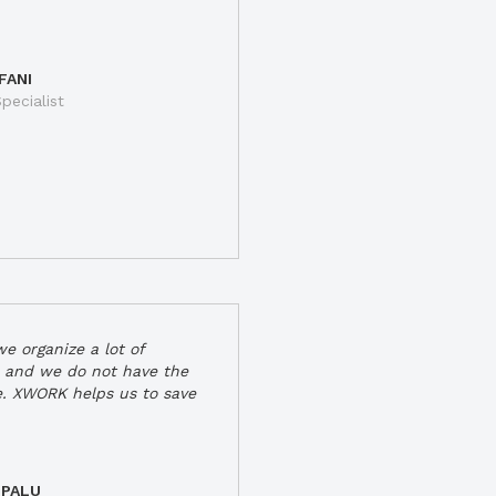
FANI
pecialist
e organize a lot of
 and we do not have the
e. XWORK helps us to save
 PALU