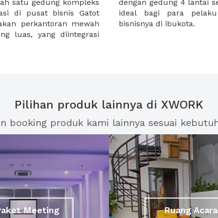
lah satu gedung kompleks
itel dan komersial. Sangat
si di pusat bisnis Gatot
u menjalankan aktifitas
pakan perkantoran mewah
bisnisnya di ibukota.
g luas, yang diintegrasi
Pilihan produk lainnya di XWORK
an booking produk kami lainnya sesuai kebutu
Paket Meeting
Ruang Acara