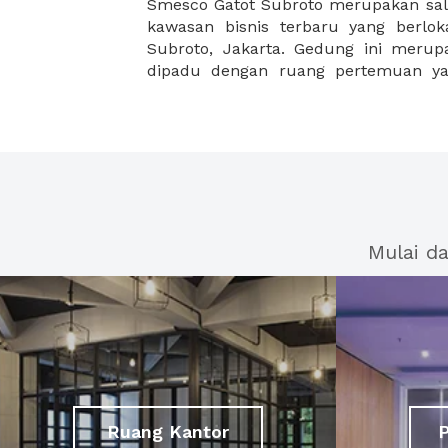
Smesco Gatot Subroto merupakan sa
dengan gedung 4 lantai sebagai area r
kawasan bisnis terbaru yang berloka
ideal bagi para pelaku bisnis unt
Subroto, Jakarta. Gedung ini meru
dipadu dengan ruang pertemuan yan
Mulai d
Ruang Kantor