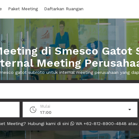
e
Paket Meeting
Daftarkan Ruangan
eeting di Smesco Gatot 
nternal Meeting Perusaha
 smesco gatot subroto untuk internal meeting perusahaan yang d
Mulai
17:00
et Meeting? Hubungi kami di sini
WA +62-812-8900-4848 atau