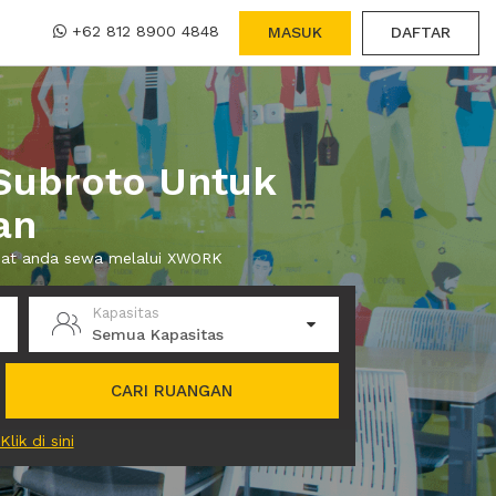
+62 812 8900 4848
MASUK
DAFTAR
Subroto Untuk
an
apat anda sewa melalui XWORK
Kapasitas
Semua Kapasitas
CARI RUANGAN
Klik di sini