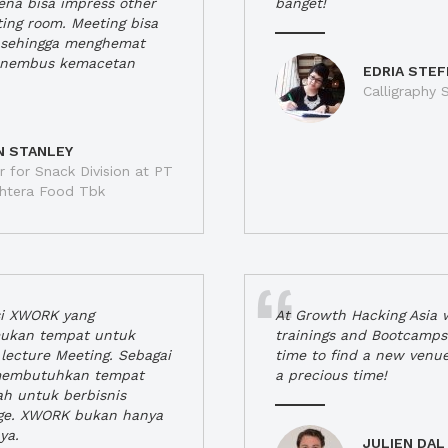
rena bisa impress other
banget!
ting room. Meeting bisa
a, sehingga menghemat
enembus kemacetan
EDRIA STEF
Calligraphy S
N STANLEY
 for Snack Division at PT
jahtera Food Tbk
si XWORK yang
At Growth Hacking Asia w
ukan tempat untuk
trainings and Bootcamps
lecture Meeting. Sebagai
time to find a new venu
 membutuhkan tempat
a precious time!
h untuk berbisnis
ge. XWORK bukan hanya
ya.
JULIEN DAL