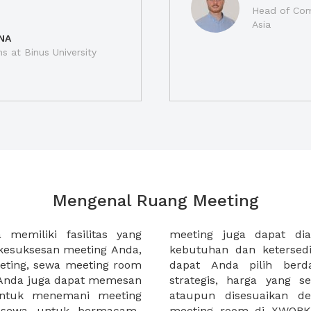
Head of Com
Asia
NA
ns at Binus University
Mengenal Ruang Meeting
memiliki fasilitas yang
an tempat duduk sesuai
kesuksesan meeting Anda,
n. Ribuan ruang meeting
eting, sewa meeting room
k interior, lokasi yang
u Anda juga dapat memesan
an budget meeting Anda,
untuk menemani meeting
tuhan klien Anda. Sewa
 sewa untuk bermacam-
permudah meeting Anda