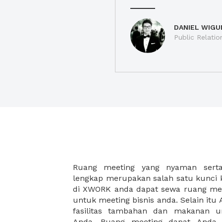
DANIEL WIGU
Public Relatio
Ruang meeting yang nyaman serta 
meeting juga dapat diatur susun
lengkap merupakan salah satu kunci 
kebutuhan dan ketersediaan ruanga
di XWORK anda dapat sewa ruang me
dapat Anda pilih berdasarkan cora
untuk meeting bisnis anda. Selain it
strategis, harga yang sesuai deng
fasilitas tambahan dan makanan 
ataupun disesuaikan dengan kebu
Anda. Ruang meeting dapat Anda
meeting room di XWORK akan mem