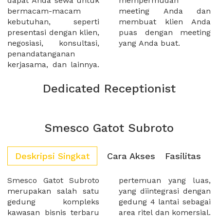
dapat Anda sewa untuk
mempermudah
bermacam-macam
meeting Anda dan
kebutuhan, seperti
membuat klien Anda
presentasi dengan klien,
puas dengan meeting
negosiasi, konsultasi,
yang Anda buat.
penandatanganan
kerjasama, dan lainnya.
Dedicated Receptionist
Smesco Gatot Subroto
Deskripsi Singkat
Cara Akses
Fasilitas
Smesco Gatot Subroto
pertemuan yang luas,
merupakan salah satu
yang diintegrasi dengan
gedung kompleks
gedung 4 lantai sebagai
kawasan bisnis terbaru
area ritel dan komersial.