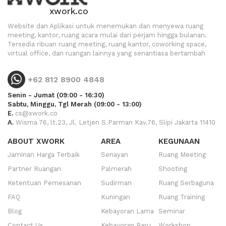
xwork.co
Website dan Aplikasi untuk menemukan dan menyewa ruang
meeting, kantor, ruang acara mulai dari perjam hingga bulanan.
Tersedia ribuan ruang meeting, ruang kantor, coworking space,
virtual office, dan ruangan lainnya yang senantiasa bertambah
+62 812 8900 4848
Senin - Jumat (09:00 - 16:30)
Sabtu, Minggu, Tgl Merah (09:00 - 13:00)
E.
cs@xwork.co
A.
Wisma 76, lt.23, Jl. Letjen S.Parman Kav.76, Slipi Jakarta 11410
ABOUT XWORK
AREA
KEGUNAAN
Jaminan Harga Terbaik
Senayan
Ruang Meeting
Partner Ruangan
Palmerah
Shooting
Ketentuan Pemesanan
Sudirman
Ruang Serbaguna
FAQ
Kuningan
Ruang Training
Blog
Kebayoran Lama
Seminar
Contact Us
Kebayoran Baru
Workshop