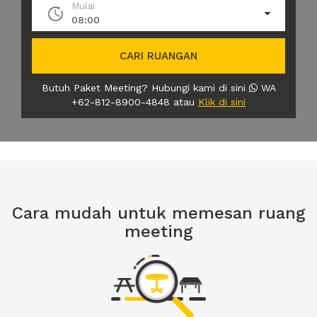
Mulai
08:00
CARI RUANGAN
Butuh Paket Meeting? Hubungi kami di sini
WA
+62-812-8900-4848 atau
Klik di sini
Cara mudah untuk memesan ruang
meeting