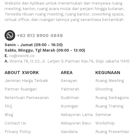
Website dan Aplikasi untuk menemukan dan menyewa ruang
meeting, kantor, ruang acara mulai dari perjam hingga bulanan.
Tersedia ribuan ruang meeting, ruang kantor, coworking space,
virtual office, dan ruangan lainnya yang senantiasa bertambah
+62 812 8900 4848
Senin - Jumat (09:00 - 16:30)
Sabtu, Minggu, Tgl Merah (09:00 - 13:00)
E.
cs@xwork.co
A.
Wisma 76, lt.23, Jl. Letjen S.Parman Kav.76, Slipi Jakarta 11410
ABOUT XWORK
AREA
KEGUNAAN
Jaminan Harga Terbaik
Senayan
Ruang Meeting
Partner Ruangan
Palmerah
Shooting
Ketentuan Pemesanan
Sudirman
Ruang Serbaguna
FAQ
Kuningan
Ruang Training
Blog
Kebayoran Lama
Seminar
Contact Us
Kebayoran Baru
Workshop
Privacy Policy
Gandaria
Ruang Presentasi