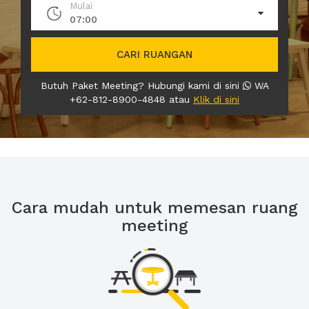
Mulai
07:00
CARI RUANGAN
Butuh Paket Meeting? Hubungi kami di sini
WA
+62-812-8900-4848 atau
Klik di sini
Cara mudah untuk memesan ruang
meeting