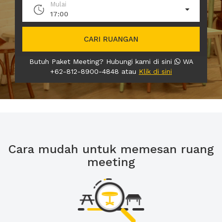
Mulai
17:00
CARI RUANGAN
Butuh Paket Meeting? Hubungi kami di sini
WA
+62-812-8900-4848 atau
Klik di sini
Cara mudah untuk memesan ruang
meeting