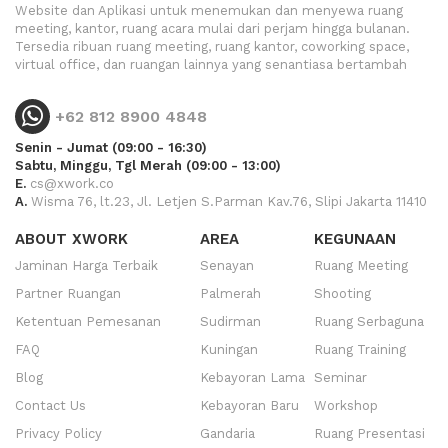
Website dan Aplikasi untuk menemukan dan menyewa ruang
meeting, kantor, ruang acara mulai dari perjam hingga bulanan.
Tersedia ribuan ruang meeting, ruang kantor, coworking space,
virtual office, dan ruangan lainnya yang senantiasa bertambah
+62 812 8900 4848
Senin - Jumat (09:00 - 16:30)
Sabtu, Minggu, Tgl Merah (09:00 - 13:00)
E.
cs@xwork.co
A.
Wisma 76, lt.23, Jl. Letjen S.Parman Kav.76, Slipi Jakarta 11410
ABOUT XWORK
AREA
KEGUNAAN
Jaminan Harga Terbaik
Senayan
Ruang Meeting
Partner Ruangan
Palmerah
Shooting
Ketentuan Pemesanan
Sudirman
Ruang Serbaguna
FAQ
Kuningan
Ruang Training
Blog
Kebayoran Lama
Seminar
Contact Us
Kebayoran Baru
Workshop
Privacy Policy
Gandaria
Ruang Presentasi