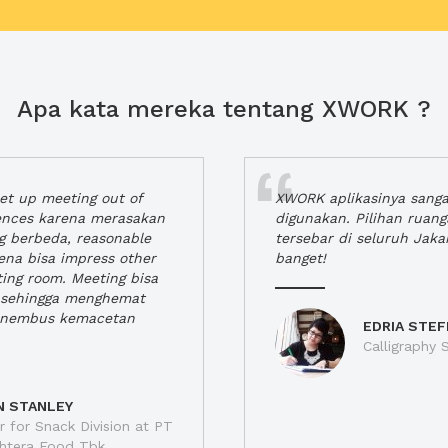
Apa kata mereka tentang XWORK ?
t up meeting out of
XWORK aplikasinya sang
iences karena merasakan
digunakan. Pilihan ruan
ng berbeda, reasonable
tersebar di seluruh Jaka
rena bisa impress other
banget!
ting room. Meeting bisa
a, sehingga menghemat
enembus kemacetan
EDRIA STEF
Calligraphy S
N STANLEY
 for Snack Division at PT
jahtera Food Tbk