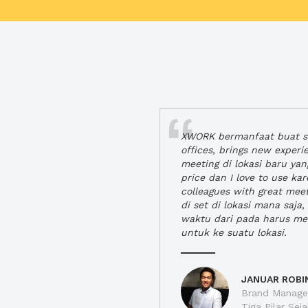
XWORK bermanfaat buat se
offices, brings new exper
meeting di lokasi baru ya
price dan I love to use ka
colleagues with great mee
di set di lokasi mana saj
waktu dari pada harus m
untuk ke suatu lokasi.
JANUAR ROBI
Brand Manager
Tiga Pilar Se