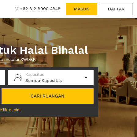
+62 812 8900 4848
MASUK
DAFTAR
uk Halal Bihalal
ewa melalui XWORK
Kapasitas
Semua Kapasitas
CARI RUANGAN
Klik di sini