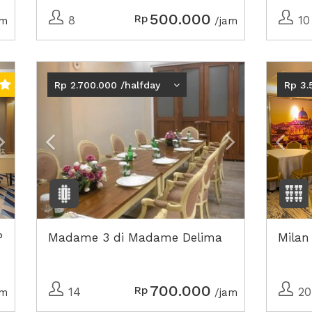
500.000
Rp
8
10
am
/jam
Next2
Previous
Next2
Prev
Rp 2.700.000 /halfday
Rp 3.
P
Madame 3 di Madame Delima
Milan
700.000
Rp
14
20
am
/jam