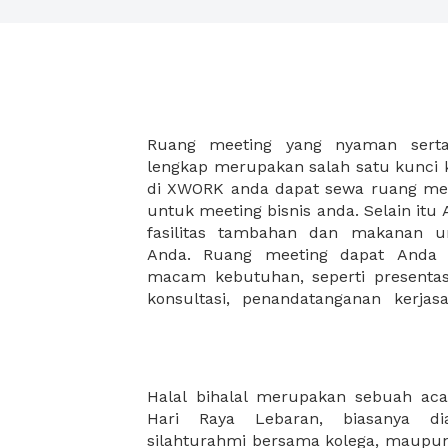
Ruang meeting yang nyaman serta 
meeting juga dapat diatur susun
lengkap merupakan salah satu kunci 
kebutuhan dan ketersediaan ruanga
di XWORK anda dapat sewa ruang me
dapat Anda pilih berdasarkan cora
untuk meeting bisnis anda. Selain it
strategis, harga yang sesuai deng
fasilitas tambahan dan makanan 
ataupun disesuaikan dengan kebu
Anda. Ruang meeting dapat Anda
meeting room di XWORK akan mem
macam kebutuhan, seperti presentasi
konsultasi, penandatanganan kerja
Halal bihalal merupakan sebuah aca
besar, dan anda dapat menyewa tem
Hari Raya Lebaran, biasanya di
melalui XWORK dan juga dapat memes
silahturahmi bersama kolega, maupun 
tambahan agar acara halal bihala