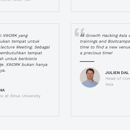
si XWORK yang
At Growth Hacking Asia w
ukan tempat untuk
trainings and Bootcamps
lecture Meeting. Sebagai
time to find a new venu
 membutuhkan tempat
a precious time!
h untuk berbisnis
ge. XWORK bukan hanya
ya.
JULIEN DAL
Head of Com
Asia
NA
ns at Binus University