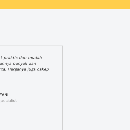
at praktis dan mudah
gannya banyak dan
rta. Harganya juga cakep
FANI
pecialist