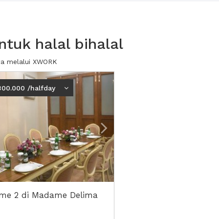
tuk halal bihalal
ewa melalui XWORK
ious
Next2
300.000 /halfday
me 2 di Madame Delima