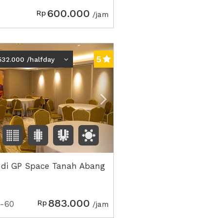
600.000
Rp
/jam
ious
Next2
5
532.000 /halfday
 di GP Space Tanah Abang
883.000
Rp
-60
/jam