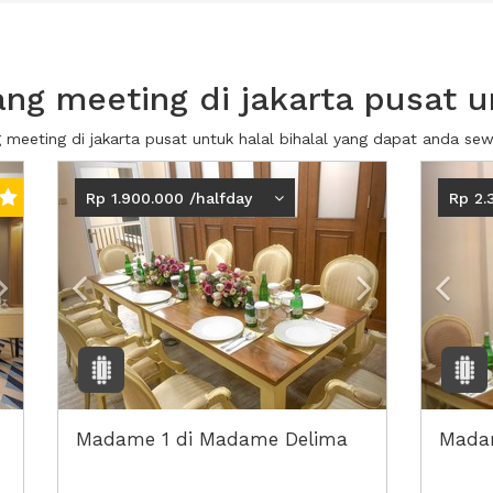
g meeting di jakarta pusat un
g meeting di jakarta pusat untuk halal bihalal yang dapat anda s
Next2
Previous
Next2
Prev
Rp 1.900.000 /halfday
Rp 2.
Madame 1 di Madame Delima
Mada