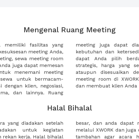
Mengenal Ruang Meeting
memiliki fasilitas yang
an tempat duduk sesuai
kesuksesan meeting Anda,
n. Ribuan ruang meeting
eting, sewa meeting room
k interior, lokasi yang
u Anda juga dapat memesan
an budget meeting Anda,
untuk menemani meeting
tuhan klien Anda. Sewa
 sewa untuk bermacam-
permudah meeting Anda
 dengan klien, negosiasi,
dan membuat klien Anda 
sama, dan lainnya. Ruang
Halal Bihalal
ra yang diadakan setelah
pat untuk halal bihalal
adakan untuk kegiatan
an makanan dan fasilitas
rekan kerja. Halal bihalal
l Anda menjadi semakin