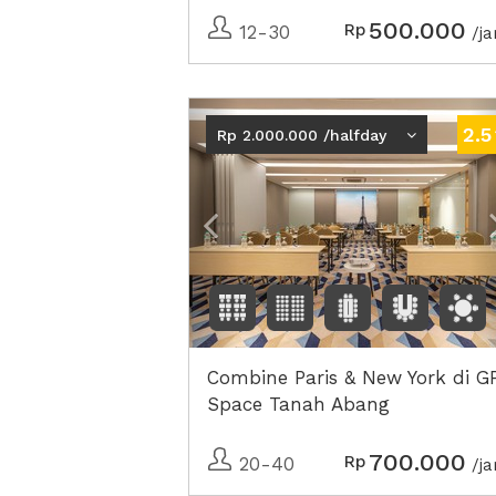
500.000
Rp
12-30
/j
Previous
2.5
Rp 2.000.000 /halfday
Combine Paris & New York di G
Space Tanah Abang
700.000
Rp
20-40
/j