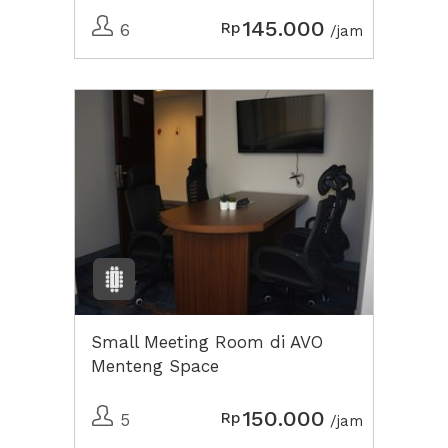
145.000
Rp
6
/jam
Small Meeting Room di AVO
Menteng Space
150.000
Rp
5
/jam