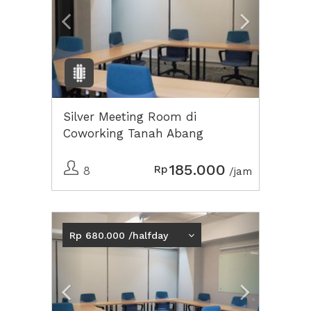
Silver Meeting Room di
Coworking Tanah Abang
185.000
Rp
8
/jam
Previous
Next2
Rp 680.000 /halfday