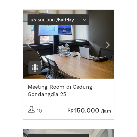
Previous
Next2
Rp 500.000 /halfday
Meeting Room di Gedung
Gondangdia 25
150.000
Rp
10
/jam
Previous
Next2