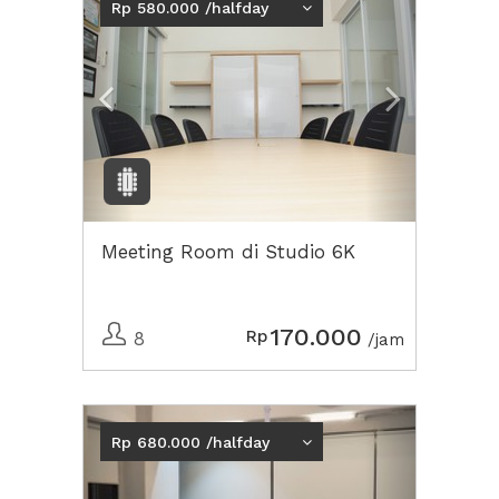
Rp 580.000 /halfday
Meeting Room di Studio 6K
170.000
Rp
8
/jam
Previous
Next2
Rp 680.000 /halfday