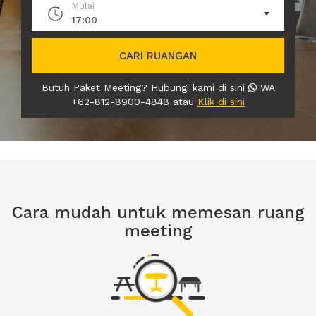
Mulai
17:00
CARI RUANGAN
Butuh Paket Meeting? Hubungi kami di sini
WA
+62-812-8900-4848 atau
Klik di sini
Cara mudah untuk memesan ruang
meeting