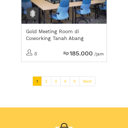
Gold Meeting Room di
Coworking Tanah Abang
185.000
Rp
8
/jam
1
2
3
4
5
Next