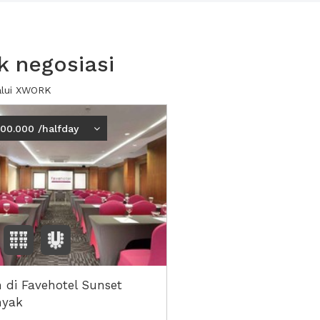
k negosiasi
lalui XWORK
700.000 /halfday
 di Favehotel Sunset
nyak