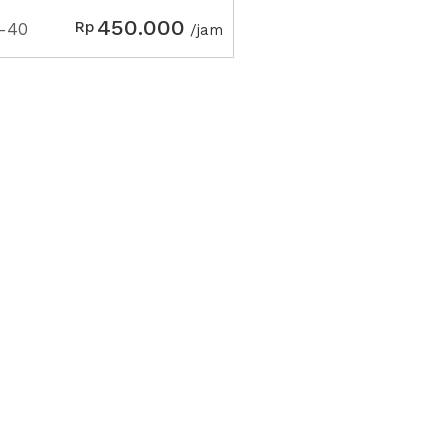
450.000
Rp
-40
/jam