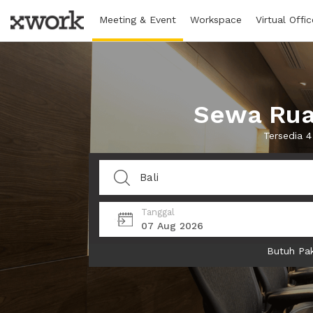
Meeting & Event
Workspace
Virtual Offic
Sewa Ruan
Tersedia 4
Tanggal
07 Aug 2026
Butuh Pak