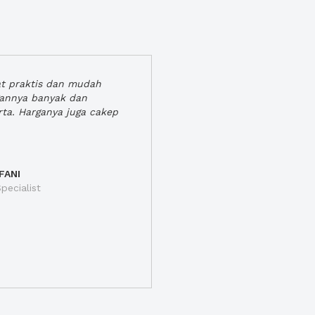
at praktis dan mudah
gannya banyak dan
rta. Harganya juga cakep
FANI
pecialist