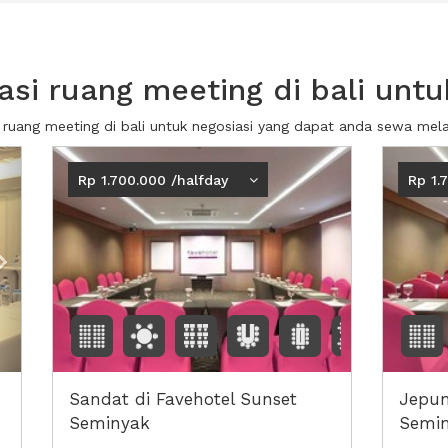
i ruang meeting di bali untu
 ruang meeting di bali untuk negosiasi yang dapat anda sewa me
Next2
Rp 1.700.000 /halfday
Rp 1.
Sandat di Favehotel Sunset
Jepun
Seminyak
Semi