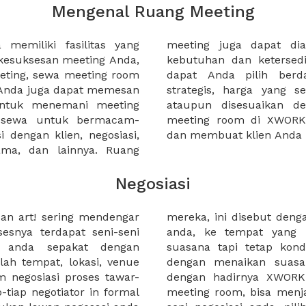
Mengenal Ruang Meeting
memiliki fasilitas yang
an tempat duduk sesuai
kesuksesan meeting Anda,
n. Ribuan ruang meeting
eting, sewa meeting room
k interior, lokasi yang
u Anda juga dapat memesan
an budget meeting Anda,
untuk menemani meeting
tuhan klien Anda. Sewa
 sewa untuk bermacam-
permudah meeting Anda
 dengan klien, negosiasi,
dan membuat klien Anda 
sama, dan lainnya. Ruang
Negosiasi
s an art! sering mendengar
 diplomacy . ajak partner
esnya terdapat seni-seni
ar baru untuk mengubah
 anda sepakat dengan
partner anda tidak jenuh
lah tempat, lokasi, venue
r sepakat dengan anda.
 negosiasi proses tawar-
warkan beragam pilihan
tiap negotiator in formal
tif untuk menyempurnakan