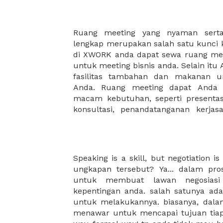
Ruang meeting yang nyaman serta 
meeting juga dapat diatur susun
lengkap merupakan salah satu kunci 
kebutuhan dan ketersediaan ruanga
di XWORK anda dapat sewa ruang me
dapat Anda pilih berdasarkan cora
untuk meeting bisnis anda. Selain it
strategis, harga yang sesuai deng
fasilitas tambahan dan makanan 
ataupun disesuaikan dengan kebu
Anda. Ruang meeting dapat Anda
meeting room di XWORK akan mem
macam kebutuhan, seperti presentasi
konsultasi, penandatanganan kerja
Speaking is a skill, but negotiation i
mereka, ini disebut dengan back door
ungkapan tersebut? Ya... dalam pros
anda, ke tempat yang benar-ben
untuk membuat lawan negosiasi
suasana tapi tetap kondusif. buat 
kepentingan anda. salah satunya ada
dengan menaikan suasana hati aga
untuk melakukannya. biasanya, dalam
dengan hadirnya XWORK yang mena
menawar untuk mencapai tujuan tiap-
meeting room, bisa menjadi alterna