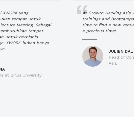
si XWORK yang
At Growth Hacking Asia w
ukan tempat untuk
trainings and Bootcamps
lecture Meeting. Sebagai
time to find a new venu
 membutuhkan tempat
a precious time!
h untuk berbisnis
ge. XWORK bukan hanya
ya.
JULIEN DAL
Head of Com
Asia
NA
ns at Binus University