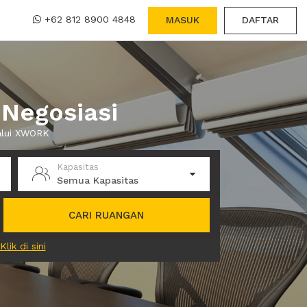
+62 812 8900 4848
MASUK
DAFTAR
 Negosiasi
lalui XWORK
Kapasitas
Semua Kapasitas
CARI RUANGAN
Klik di sini