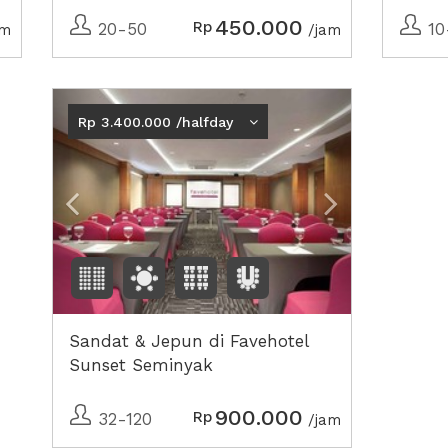
450.000
Rp
20-50
10
am
/jam
Previous
Next2
Rp 3.400.000 /halfday
Sandat & Jepun di Favehotel
Sunset Seminyak
900.000
Rp
32-120
/jam