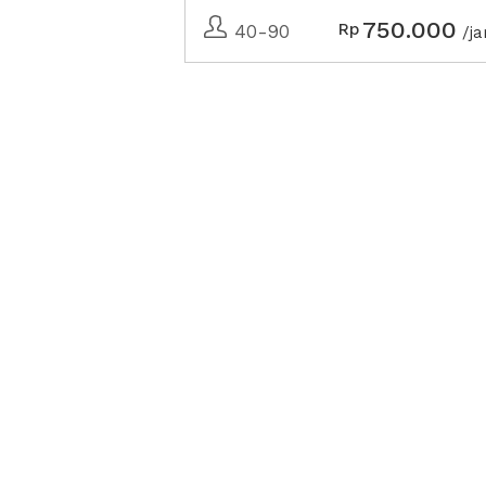
750.000
Rp
40-90
/j