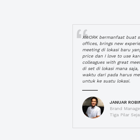
XWORK bermanfaat buat se
offices, brings new exper
meeting di lokasi baru ya
price dan I love to use ka
colleagues with great mee
di set di lokasi mana saj
waktu dari pada harus m
untuk ke suatu lokasi.
JANUAR ROBI
Brand Manager
Tiga Pilar Se