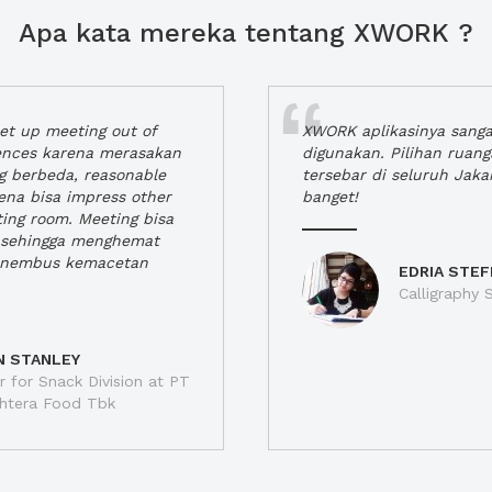
Apa kata mereka tentang XWORK ?
t up meeting out of
XWORK aplikasinya sang
iences karena merasakan
digunakan. Pilihan ruan
ng berbeda, reasonable
tersebar di seluruh Jaka
rena bisa impress other
banget!
ting room. Meeting bisa
a, sehingga menghemat
enembus kemacetan
EDRIA STEF
Calligraphy S
N STANLEY
 for Snack Division at PT
jahtera Food Tbk