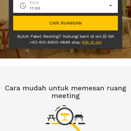
Mulai
17:00
CARI RUANGAN
Butuh Paket Meeting? Hubungi kami di sini
WA
+62-812-8900-4848 atau
Klik di sini
Cara mudah untuk memesan ruang
meeting