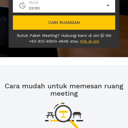
Mulai
22:00
CARI RUANGAN
Butuh Paket Meeting? Hubungi kami di sini
WA
+62-812-8900-4848 atau
Klik di sini
Cara mudah untuk memesan ruang
meeting