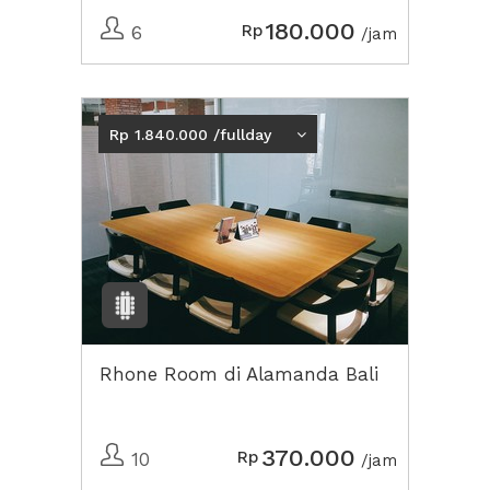
180.000
Rp
6
/jam
Rp 1.840.000 /fullday
Rhone Room di Alamanda Bali
370.000
Rp
10
/jam