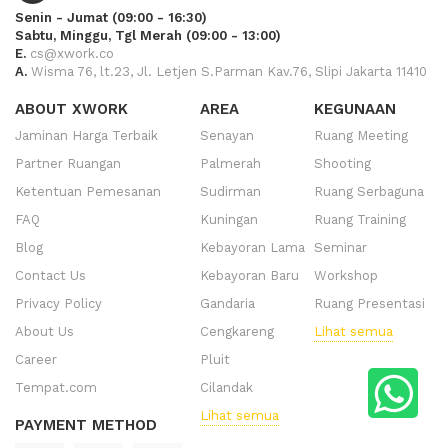
Senin - Jumat (09:00 - 16:30)
Sabtu, Minggu, Tgl Merah (09:00 - 13:00)
E.
cs@xwork.co
A.
Wisma 76, lt.23, Jl. Letjen S.Parman Kav.76, Slipi Jakarta 11410
ABOUT XWORK
AREA
KEGUNAAN
Jaminan Harga Terbaik
Senayan
Ruang Meeting
Partner Ruangan
Palmerah
Shooting
Ketentuan Pemesanan
Sudirman
Ruang Serbaguna
FAQ
Kuningan
Ruang Training
Blog
Kebayoran Lama
Seminar
Contact Us
Kebayoran Baru
Workshop
Privacy Policy
Gandaria
Ruang Presentasi
About Us
Cengkareng
Lihat semua
Career
Pluit
Tempat.com
Cilandak
Lihat semua
PAYMENT METHOD