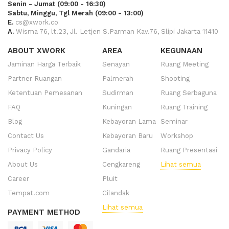
Senin - Jumat (09:00 - 16:30)
Sabtu, Minggu, Tgl Merah (09:00 - 13:00)
E.
cs@xwork.co
A.
Wisma 76, lt.23, Jl. Letjen S.Parman Kav.76, Slipi Jakarta 11410
ABOUT XWORK
AREA
KEGUNAAN
Jaminan Harga Terbaik
Senayan
Ruang Meeting
Partner Ruangan
Palmerah
Shooting
Ketentuan Pemesanan
Sudirman
Ruang Serbaguna
FAQ
Kuningan
Ruang Training
Blog
Kebayoran Lama
Seminar
Contact Us
Kebayoran Baru
Workshop
Privacy Policy
Gandaria
Ruang Presentasi
About Us
Cengkareng
Lihat semua
Career
Pluit
Tempat.com
Cilandak
Lihat semua
PAYMENT METHOD