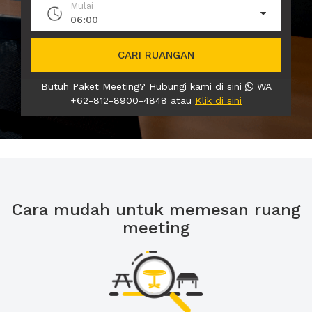
Mulai
06:00
CARI RUANGAN
Butuh Paket Meeting? Hubungi kami di sini
WA
+62-812-8900-4848 atau
Klik di sini
Cara mudah untuk memesan ruang
meeting