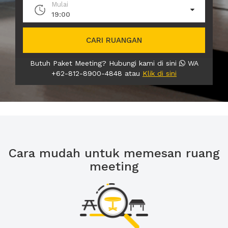
Mulai
19:00
CARI RUANGAN
Butuh Paket Meeting? Hubungi kami di sini
WA
+62-812-8900-4848 atau
Klik di sini
Cara mudah untuk memesan ruang
meeting