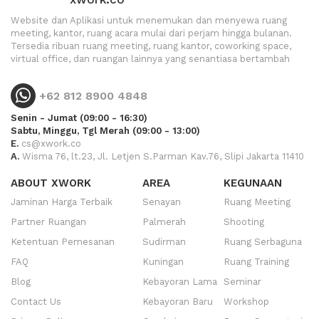
Website dan Aplikasi untuk menemukan dan menyewa ruang
meeting, kantor, ruang acara mulai dari perjam hingga bulanan.
Tersedia ribuan ruang meeting, ruang kantor, coworking space,
virtual office, dan ruangan lainnya yang senantiasa bertambah
+62 812 8900 4848
Senin - Jumat (09:00 - 16:30)
Sabtu, Minggu, Tgl Merah (09:00 - 13:00)
E.
cs@xwork.co
A.
Wisma 76, lt.23, Jl. Letjen S.Parman Kav.76, Slipi Jakarta 11410
ABOUT XWORK
AREA
KEGUNAAN
Jaminan Harga Terbaik
Senayan
Ruang Meeting
Partner Ruangan
Palmerah
Shooting
Ketentuan Pemesanan
Sudirman
Ruang Serbaguna
FAQ
Kuningan
Ruang Training
Blog
Kebayoran Lama
Seminar
Contact Us
Kebayoran Baru
Workshop