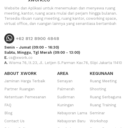
Website dan Aplikasi untuk menemukan dan menyewa ruang
meeting, kantor, ruang acara mulai dari perjam hingga bulanan.
Tersedia ribuan ruang meeting, ruang kantor, coworking space,
virtual office, dan ruangan lainnya yang senantiasa bertambah
+62 812 8900 4848
Senin - Jumat (09:00 - 16:30)
Sabtu, Minggu, Tgl Merah (09:00 - 13:00)
E.
cs@xwork.co
A.
Wisma 76, lt.23, Jl. Letjen S.Parman Kav.76, Slipi Jakarta 11410
ABOUT XWORK
AREA
KEGUNAAN
Jaminan Harga Terbaik
Senayan
Ruang Meeting
Partner Ruangan
Palmerah
Shooting
Ketentuan Pemesanan
Sudirman
Ruang Serbaguna
FAQ
Kuningan
Ruang Training
Blog
Kebayoran Lama
Seminar
Contact Us
Kebayoran Baru
Workshop