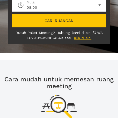
Mulai
08:00
CARI RUANGAN
Butuh Paket Meeting? Hubungi kami di sini
WA
+62-812-8900-4848 atau
Klik di sini
Cara mudah untuk memesan ruang
meeting