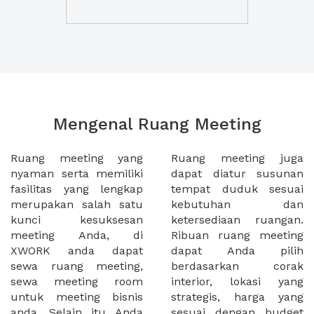
Mengenal Ruang Meeting
Ruang meeting yang
Ruang meeting juga
nyaman serta memiliki
dapat diatur susunan
fasilitas yang lengkap
tempat duduk sesuai
merupakan salah satu
kebutuhan dan
kunci kesuksesan
ketersediaan ruangan.
meeting Anda, di
Ribuan ruang meeting
XWORK anda dapat
dapat Anda pilih
sewa ruang meeting,
berdasarkan corak
sewa meeting room
interior, lokasi yang
untuk meeting bisnis
strategis, harga yang
anda. Selain itu Anda
sesuai dengan budget