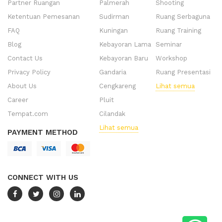
Partner Ruangan
Palmerah
Shooting
Ketentuan Pemesanan
Sudirman
Ruang Serbaguna
FAQ
Kuningan
Ruang Training
Blog
Kebayoran Lama
Seminar
Contact Us
Kebayoran Baru
Workshop
Privacy Policy
Gandaria
Ruang Presentasi
About Us
Cengkareng
Lihat semua
Career
Pluit
Tempat.com
Cilandak
Lihat semua
PAYMENT METHOD
CONNECT WITH US