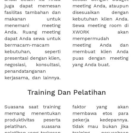
juga dapat memesan
meeting Anda, ataupun
fasilitas tambahan dan
disesuaikan dengan
makanan untuk
kebutuhan klien Anda.
menemani meeting
Sewa meeting room di
Anda. Ruang meeting
XWORK akan
dapat Anda sewa untuk
mempermudah
bermacam-macam
meeting Anda dan
kebutuhan, seperti
membuat klien Anda
presentasi dengan klien,
puas dengan meeting
negosiasi, konsultasi,
yang Anda buat.
penandatanganan
kerjasama, dan lainnya.
Training Dan Pelatihan
Suasana saat training
faktor yang akan
memang menentukan
membawa etos para
produktivitas peserta
pekerja kedepannya.
pelatihan. suasana
tidak mau bukan jika
pelatihan yang terkesan
training perusahaan