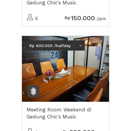
Gedung Chic's Music
150.000
Rp
6
/jam
Previous
Next2
Rp 600.000 /halfday
Meeting Room Weekend di
Gedung Chic's Music