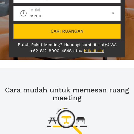
Mulai
19:00
CARI RUANGAN
Butuh Paket Meeting? Hubungi kami di sini
WA
+62-812-8900-4848 atau
Klik di sini
Cara mudah untuk memesan ruang
meeting