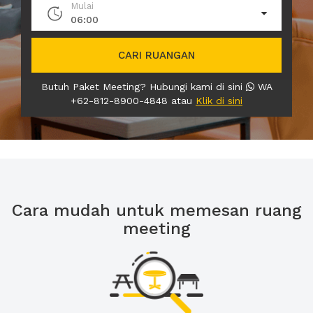
Mulai
06:00
CARI RUANGAN
Butuh Paket Meeting? Hubungi kami di sini
WA
+62-812-8900-4848 atau
Klik di sini
Cara mudah untuk memesan ruang
meeting