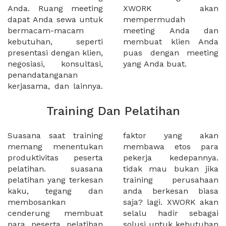
Anda. Ruang meeting
XWORK akan
dapat Anda sewa untuk
mempermudah
bermacam-macam
meeting Anda dan
kebutuhan, seperti
membuat klien Anda
presentasi dengan klien,
puas dengan meeting
negosiasi, konsultasi,
yang Anda buat.
penandatanganan
kerjasama, dan lainnya.
Training Dan Pelatihan
Suasana saat training
faktor yang akan
memang menentukan
membawa etos para
produktivitas peserta
pekerja kedepannya.
pelatihan. suasana
tidak mau bukan jika
pelatihan yang terkesan
training perusahaan
kaku, tegang dan
anda berkesan biasa
membosankan
saja? lagi. XWORK akan
cenderung membuat
selalu hadir sebagai
para peserta pelatihan
solusi untuk kebutuhan