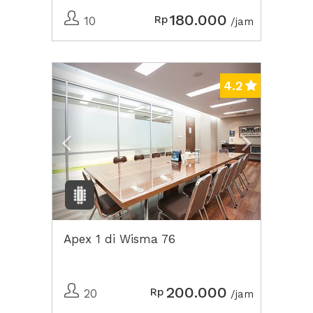
180.000
Rp
10
/jam
Previous
Next2
4.2
Apex 1 di Wisma 76
200.000
Rp
20
/jam