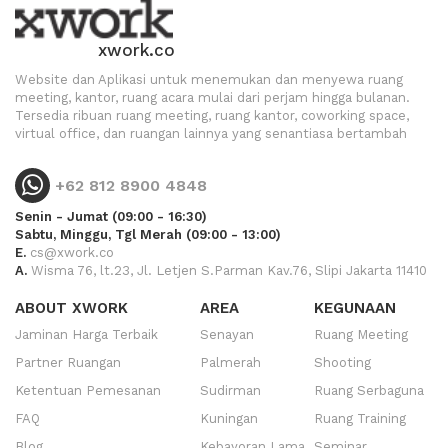
xwork.co
Website dan Aplikasi untuk menemukan dan menyewa ruang
meeting, kantor, ruang acara mulai dari perjam hingga bulanan.
Tersedia ribuan ruang meeting, ruang kantor, coworking space,
virtual office, dan ruangan lainnya yang senantiasa bertambah
+62 812 8900 4848
Senin - Jumat (09:00 - 16:30)
Sabtu, Minggu, Tgl Merah (09:00 - 13:00)
E.
cs@xwork.co
A.
Wisma 76, lt.23, Jl. Letjen S.Parman Kav.76, Slipi Jakarta 11410
ABOUT XWORK
AREA
KEGUNAAN
Jaminan Harga Terbaik
Senayan
Ruang Meeting
Partner Ruangan
Palmerah
Shooting
Ketentuan Pemesanan
Sudirman
Ruang Serbaguna
FAQ
Kuningan
Ruang Training
Blog
Kebayoran Lama
Seminar