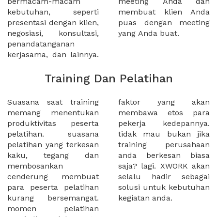
bermacam-macam
meeting Anda dan
kebutuhan, seperti
membuat klien Anda
presentasi dengan klien,
puas dengan meeting
negosiasi, konsultasi,
yang Anda buat.
penandatanganan
kerjasama, dan lainnya.
Training Dan Pelatihan
Suasana saat training
faktor yang akan
memang menentukan
membawa etos para
produktivitas peserta
pekerja kedepannya.
pelatihan. suasana
tidak mau bukan jika
pelatihan yang terkesan
training perusahaan
kaku, tegang dan
anda berkesan biasa
membosankan
saja? lagi. XWORK akan
cenderung membuat
selalu hadir sebagai
para peserta pelatihan
solusi untuk kebutuhan
kurang bersemangat.
kegiatan anda.
momen pelatihan