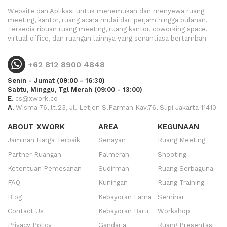
Website dan Aplikasi untuk menemukan dan menyewa ruang
meeting, kantor, ruang acara mulai dari perjam hingga bulanan.
Tersedia ribuan ruang meeting, ruang kantor, coworking space,
virtual office, dan ruangan lainnya yang senantiasa bertambah
+62 812 8900 4848
Senin - Jumat (09:00 - 16:30)
Sabtu, Minggu, Tgl Merah (09:00 - 13:00)
E.
cs@xwork.co
A.
Wisma 76, lt.23, Jl. Letjen S.Parman Kav.76, Slipi Jakarta 11410
ABOUT XWORK
AREA
KEGUNAAN
Jaminan Harga Terbaik
Senayan
Ruang Meeting
Partner Ruangan
Palmerah
Shooting
Ketentuan Pemesanan
Sudirman
Ruang Serbaguna
FAQ
Kuningan
Ruang Training
Blog
Kebayoran Lama
Seminar
Contact Us
Kebayoran Baru
Workshop
Privacy Policy
Gandaria
Ruang Presentasi