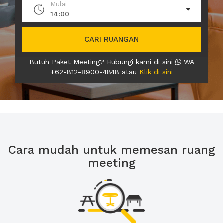
Mulai
14:00
CARI RUANGAN
Butuh Paket Meeting? Hubungi kami di sini
WA
+62-812-8900-4848 atau
Klik di sini
Cara mudah untuk memesan ruang
meeting