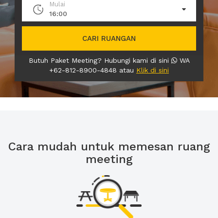
Mulai
16:00
CARI RUANGAN
Butuh Paket Meeting? Hubungi kami di sini
WA
+62-812-8900-4848 atau
Klik di sini
Cara mudah untuk memesan ruang
meeting