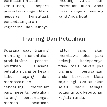
bermacam-macam
meeting Anda dan
kebutuhan, seperti
membuat klien Anda
presentasi dengan klien,
puas dengan meeting
negosiasi, konsultasi,
yang Anda buat.
penandatanganan
kerjasama, dan lainnya.
Training Dan Pelatihan
Suasana saat training
faktor yang akan
memang menentukan
membawa etos para
produktivitas peserta
pekerja kedepannya.
pelatihan. suasana
tidak mau bukan jika
pelatihan yang terkesan
training perusahaan
kaku, tegang dan
anda berkesan biasa
membosankan
saja? lagi. XWORK akan
cenderung membuat
selalu hadir sebagai
para peserta pelatihan
solusi untuk kebutuhan
kurang bersemangat.
kegiatan anda.
momen pelatihan