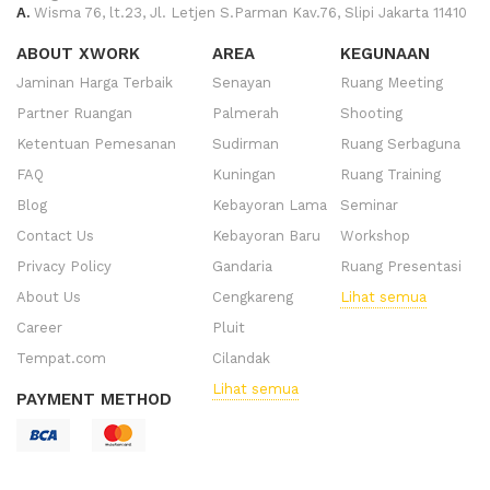
A.
Wisma 76, lt.23, Jl. Letjen S.Parman Kav.76, Slipi Jakarta 11410
ABOUT XWORK
AREA
KEGUNAAN
Jaminan Harga Terbaik
Senayan
Ruang Meeting
Partner Ruangan
Palmerah
Shooting
Ketentuan Pemesanan
Sudirman
Ruang Serbaguna
FAQ
Kuningan
Ruang Training
Blog
Kebayoran Lama
Seminar
Contact Us
Kebayoran Baru
Workshop
Privacy Policy
Gandaria
Ruang Presentasi
About Us
Cengkareng
Lihat semua
Career
Pluit
Tempat.com
Cilandak
Lihat semua
PAYMENT METHOD