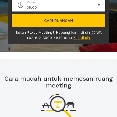
Mulai
09:00
CARI RUANGAN
Butuh Paket Meeting? Hubungi kami di sini
WA
+62-812-8900-4848 atau
Klik di sini
Cara mudah untuk memesan ruang
meeting