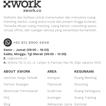
xwork.co
Website dan Aplikasi untuk menemukan dan menyewa ruang
meeting, kantor, ruang acara mulai dari perjam hingga bulanan.
Tersedia ribuan ruang meeting, ruang kantor, coworking space,
virtual office, dan ruangan lainnya yang senantiasa bertambah
+62 812 8900 4848
Senin - Jumat (09:00 - 16:30)
Sabtu, Minggu, Tgl Merah (09:00 - 13:00)
E.
cs@xwork.co
A.
Wisma 76, lt.23, Jl. Letjen S.Parman Kav.76, Slipi Jakarta 11410
ABOUT XWORK
AREA
KEGUNAAN
Jaminan Harga Terbaik
Senayan
Ruang Meeting
Partner Ruangan
Palmerah
Shooting
Ketentuan Pemesanan
Sudirman
Ruang Serbaguna
FAQ
Kuningan
Ruang Training
Blog
Kebayoran Lama
Seminar