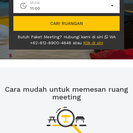
Mulai
11:00
CARI RUANGAN
Butuh Paket Meeting? Hubungi kami di sini
WA
+62-812-8900-4848 atau
Klik di sini
Cara mudah untuk memesan ruang
meeting