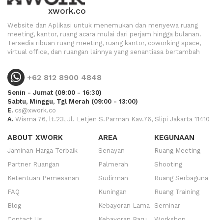
xwork.co
Website dan Aplikasi untuk menemukan dan menyewa ruang
meeting, kantor, ruang acara mulai dari perjam hingga bulanan.
Tersedia ribuan ruang meeting, ruang kantor, coworking space,
virtual office, dan ruangan lainnya yang senantiasa bertambah
+62 812 8900 4848
Senin - Jumat (09:00 - 16:30)
Sabtu, Minggu, Tgl Merah (09:00 - 13:00)
E.
cs@xwork.co
A.
Wisma 76, lt.23, Jl. Letjen S.Parman Kav.76, Slipi Jakarta 11410
ABOUT XWORK
AREA
KEGUNAAN
Jaminan Harga Terbaik
Senayan
Ruang Meeting
Partner Ruangan
Palmerah
Shooting
Ketentuan Pemesanan
Sudirman
Ruang Serbaguna
FAQ
Kuningan
Ruang Training
Blog
Kebayoran Lama
Seminar
Contact Us
Kebayoran Baru
Workshop