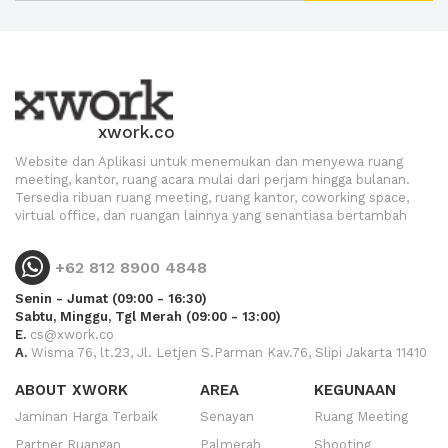
xwork.co
Website dan Aplikasi untuk menemukan dan menyewa ruang
meeting, kantor, ruang acara mulai dari perjam hingga bulanan.
Tersedia ribuan ruang meeting, ruang kantor, coworking space,
virtual office, dan ruangan lainnya yang senantiasa bertambah
+62 812 8900 4848
Senin - Jumat (09:00 - 16:30)
Sabtu, Minggu, Tgl Merah (09:00 - 13:00)
E.
cs@xwork.co
A.
Wisma 76, lt.23, Jl. Letjen S.Parman Kav.76, Slipi Jakarta 11410
ABOUT XWORK
AREA
KEGUNAAN
Jaminan Harga Terbaik
Senayan
Ruang Meeting
Partner Ruangan
Palmerah
Shooting