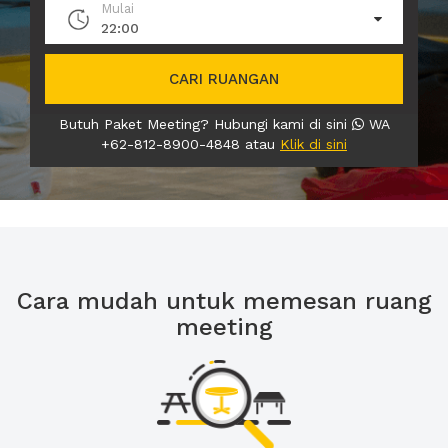
Mulai
22:00
CARI RUANGAN
Butuh Paket Meeting? Hubungi kami di sini
WA
+62-812-8900-4848 atau
Klik di sini
Cara mudah untuk memesan ruang
meeting