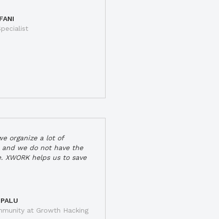
FANI
pecialist
e organize a lot of
 and we do not have the
e. XWORK helps us to save
 PALU
munity at Growth Hacking