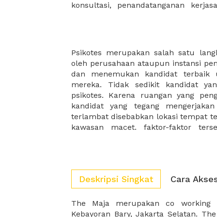
konsultasi, penandatanganan kerja
Psikotes merupakan salah satu lang
mental dan konsentrasi para kan
oleh perusahaan ataupun instansi pe
karyawan terbaik, anda perlu meren
dan menemukan kandidat terbaik 
untuk setiap tahap nya. Nah, anda 
mereka. Tidak sedikit kandidat ya
kami dapat membantu anda memper
psikotes. Karena ruangan yang pen
fasilitas dan lokasi terbaik. ini ak
kandidat yang tegang mengerjakan
terlambat disebabkan lokasi tempat te
kawasan macet. faktor-faktor ter
Deskripsi Singkat
Cara Akse
The Maja merupakan co working s
sering menjadi host untuk berbagai 
Kebayoran Bary, Jakarta Selatan. The
workshop hingga panel diskusi. Menja