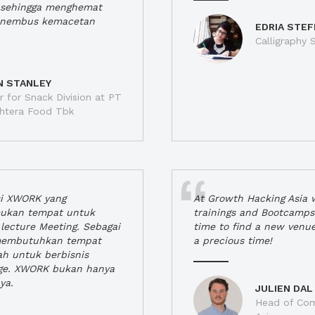
a, sehingga menghemat
enembus kemacetan
EDRIA STEF
Calligraphy S
N STANLEY
 for Snack Division at PT
jahtera Food Tbk
si XWORK yang
At Growth Hacking Asia w
ukan tempat untuk
trainings and Bootcamps
lecture Meeting. Sebagai
time to find a new venu
 membutuhkan tempat
a precious time!
h untuk berbisnis
ge. XWORK bukan hanya
ya.
JULIEN DAL
Head of Com