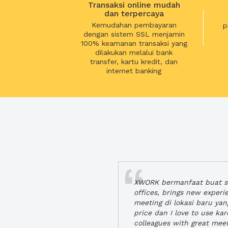
Transaksi online mudah
dan terpercaya
Kemudahan pembayaran
p
dengan sistem SSL menjamin
100% keamanan transaksi yang
dilakukan melalui bank
transfer, kartu kredit, dan
internet banking
XWORK bermanfaat buat se
offices, brings new exper
meeting di lokasi baru ya
price dan I love to use ka
colleagues with great mee