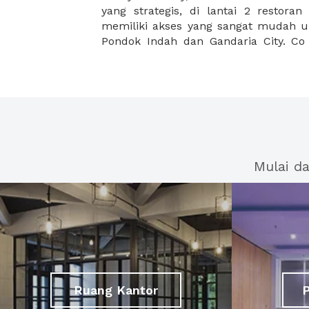
yang strategis, di lantai 2 restora
space yang terkenal untuk startup d
memiliki akses yang sangat mudah 
Pondok Indah dan Gandaria City. C
Mulai d
Ruang Kantor