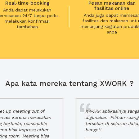
Real-time booking
Pesan makanan dan
fasilitas online
Anda dapat melakukan
Anda juga dapat memesa
emesanan 24/7 tanpa perlu
fasilitas dan makanan untu
melakukan konfirmasi
menunjang kegiatan produkt
tambahan
anda
Apa kata mereka tentang XWORK ?
t up meeting out of
XWORK aplikasinya sang
iences karena merasakan
digunakan. Pilihan ruan
ng berbeda, reasonable
tersebar di seluruh Jaka
rena bisa impress other
banget!
ting room. Meeting bisa