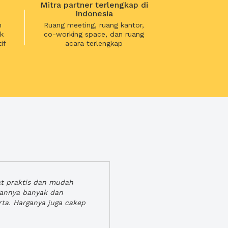
Mitra partner terlengkap di
Indonesia
n
Ruang meeting, ruang kantor,
k
co-working space, dan ruang
if
acara terlengkap
at praktis dan mudah
gannya banyak dan
rta. Harganya juga cakep