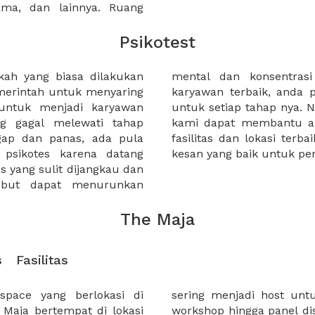
sama, dan lainnya. Ruang
Psikotest
kah yang biasa dilakukan
didat. untuk menemukan
merintah untuk menyaring
canakanyang terbaik pula
untuk menjadi karyawan
dapat menggunakan XWORK.
ng gagal melewati tahap
siapkan ruangan dengan
gap dan panas, ada pula
an memberikan branding dan
 psikotes karena datang
kesan yang baik untuk pe
s yang sulit dijangkau dan
sebut dapat menurunkan
The Maja
s
Fasilitas
pace yang berlokasi di
event startup, mulai dari
 Maja bertempat di lokasi
dikan The Maja co working