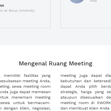
Asia
NA
ns at Binus University
Mengenal Ruang Meeting
memiliki fasilitas yang
an tempat duduk sesuai
kesuksesan meeting Anda,
n. Ribuan ruang meeting
eting, sewa meeting room
k interior, lokasi yang
u Anda juga dapat memesan
an budget meeting Anda,
untuk menemani meeting
tuhan klien Anda. Sewa
 sewa untuk bermacam-
permudah meeting Anda
 dengan klien, negosiasi,
dan membuat klien Anda 