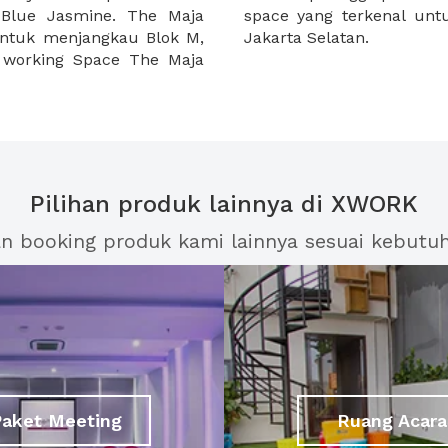
n Blue Jasmine. The Maja
i daerah Kebayoran Baru,
untuk menjangkau Blok M,
Jakarta Selatan.
o working Space The Maja
Pilihan produk lainnya di XWORK
an booking produk kami lainnya sesuai kebutu
Paket Meeting
Ruang Acara