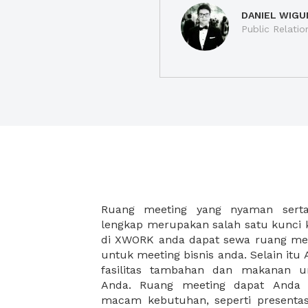
DANIEL WIGU
Public Relatio
Ruang meeting yang nyaman serta 
meeting juga dapat diatur susun
lengkap merupakan salah satu kunci 
kebutuhan dan ketersediaan ruanga
di XWORK anda dapat sewa ruang me
dapat Anda pilih berdasarkan cora
untuk meeting bisnis anda. Selain it
strategis, harga yang sesuai deng
fasilitas tambahan dan makanan 
ataupun disesuaikan dengan kebu
Anda. Ruang meeting dapat Anda
meeting room di XWORK akan mem
macam kebutuhan, seperti presentasi