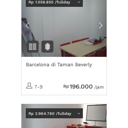
Rp 1.058.850 /fullday
Barcelona di Taman Beverly
196.000
Rp
7-9
/jam
Previous
Next2
Rp 2.964.780 /fullday