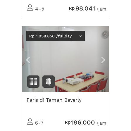
98.041
Rp
4-5
/jam
Previous
Next2
Rp 1.058.850 /fullday
Paris di Taman Beverly
196.000
Rp
6-7
/jam