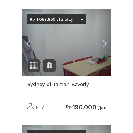
Previous
Next2
Rp 1.058.850 /fullday
Sydney di Taman Beverly
196.000
Rp
6-7
/jam
Previous
Next2