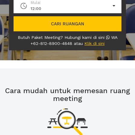
Mulai
12:00
CARI RUANGAN
Butuh Paket Meeting? Hubungi kami di sini
WA
+62-812-8900-4848 atau
Klik di sini
Cara mudah untuk memesan ruang
meeting