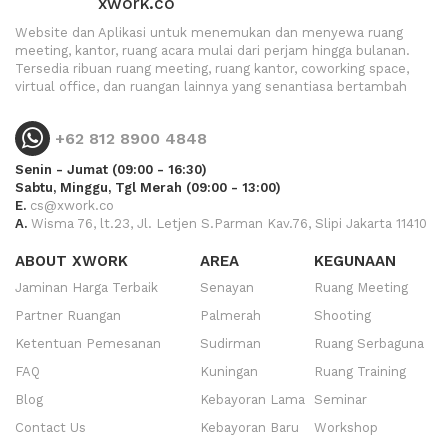
xwork.co
Website dan Aplikasi untuk menemukan dan menyewa ruang
meeting, kantor, ruang acara mulai dari perjam hingga bulanan.
Tersedia ribuan ruang meeting, ruang kantor, coworking space,
virtual office, dan ruangan lainnya yang senantiasa bertambah
+62 812 8900 4848
Senin - Jumat (09:00 - 16:30)
Sabtu, Minggu, Tgl Merah (09:00 - 13:00)
E.
cs@xwork.co
A.
Wisma 76, lt.23, Jl. Letjen S.Parman Kav.76, Slipi Jakarta 11410
ABOUT XWORK
AREA
KEGUNAAN
Jaminan Harga Terbaik
Senayan
Ruang Meeting
Partner Ruangan
Palmerah
Shooting
Ketentuan Pemesanan
Sudirman
Ruang Serbaguna
FAQ
Kuningan
Ruang Training
Blog
Kebayoran Lama
Seminar
Contact Us
Kebayoran Baru
Workshop