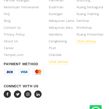
Partner Ruangan
Palmerah
Shooting
Ketentuan Pemesanan
Sudirman
Ruang Serbaguna
FAQ
Kuningan
Ruang Training
Blog
Kebayoran Lama
Seminar
Contact Us
Kebayoran Baru
Workshop
Privacy Policy
Gandaria
Ruang Presentasi
About Us
Cengkareng
Lihat semua
Career
Pluit
Tempat.com
Cilandak
Lihat semua
PAYMENT METHOD
CONNECT WITH US