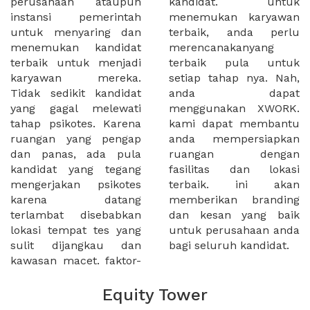
perusahaan ataupun
kandidat. untuk
instansi pemerintah
menemukan karyawan
untuk menyaring dan
terbaik, anda perlu
menemukan kandidat
merencanakanyang
terbaik untuk menjadi
terbaik pula untuk
karyawan mereka.
setiap tahap nya. Nah,
Tidak sedikit kandidat
anda dapat
yang gagal melewati
menggunakan XWORK.
tahap psikotes. Karena
kami dapat membantu
ruangan yang pengap
anda mempersiapkan
dan panas, ada pula
ruangan dengan
kandidat yang tegang
fasilitas dan lokasi
mengerjakan psikotes
terbaik. ini akan
karena datang
memberikan branding
terlambat disebabkan
dan kesan yang baik
lokasi tempat tes yang
untuk perusahaan anda
sulit dijangkau dan
bagi seluruh kandidat.
kawasan macet. faktor-
Equity Tower