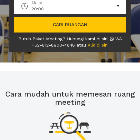
Mulai
20:00
CARI RUANGAN
Butuh Paket Meeting? Hubungi kami di sini
WA
+62-812-8900-4848 atau
Klik di sini
Cara mudah untuk memesan ruang
meeting