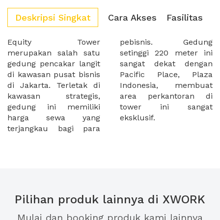
Deskripsi Singkat
Cara Akses
Fasilitas
Equity Tower
pebisnis. Gedung
merupakan salah satu
setinggi 220 meter ini
gedung pencakar langit
sangat dekat dengan
di kawasan pusat bisnis
Pacific Place, Plaza
di Jakarta. Terletak di
Indonesia, membuat
kawasan strategis,
area perkantoran di
gedung ini memiliki
tower ini sangat
harga sewa yang
eksklusif.
terjangkau bagi para
Pilihan produk lainnya di XWORK
Mulai dan booking produk kami lainnya