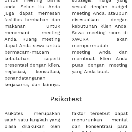
untuk meeting bisnis
strategis, harga yang
anda. Selain itu Anda
sesuai dengan budget
juga dapat memesan
meeting Anda, ataupun
fasilitas tambahan dan
disesuaikan dengan
makanan untuk
kebutuhan klien Anda.
menemani meeting
Sewa meeting room di
Anda. Ruang meeting
XWORK akan
dapat Anda sewa untuk
mempermudah
bermacam-macam
meeting Anda dan
kebutuhan, seperti
membuat klien Anda
presentasi dengan klien,
puas dengan meeting
negosiasi, konsultasi,
yang Anda buat.
penandatanganan
kerjasama, dan lainnya.
Psikotest
Psikotes merupakan
faktor tersebut dapat
salah satu langkah yang
menurunkan mental
biasa dilakukan oleh
dan konsentrasi para