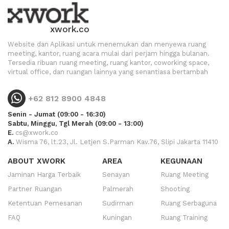
xwork.co
Website dan Aplikasi untuk menemukan dan menyewa ruang
meeting, kantor, ruang acara mulai dari perjam hingga bulanan.
Tersedia ribuan ruang meeting, ruang kantor, coworking space,
virtual office, dan ruangan lainnya yang senantiasa bertambah
+62 812 8900 4848
Senin - Jumat (09:00 - 16:30)
Sabtu, Minggu, Tgl Merah (09:00 - 13:00)
E.
cs@xwork.co
A.
Wisma 76, lt.23, Jl. Letjen S.Parman Kav.76, Slipi Jakarta 11410
ABOUT XWORK
AREA
KEGUNAAN
Jaminan Harga Terbaik
Senayan
Ruang Meeting
Partner Ruangan
Palmerah
Shooting
Ketentuan Pemesanan
Sudirman
Ruang Serbaguna
FAQ
Kuningan
Ruang Training