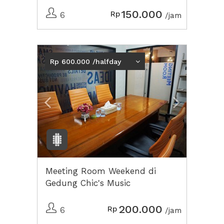
150.000
Rp
6
/jam
Previous
Next2
Rp 600.000 /halfday
Meeting Room Weekend di
Gedung Chic's Music
200.000
Rp
6
/jam