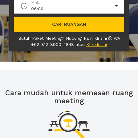
Mulai
06:00
CARI RUANGAN
Butuh Paket Meeting? Hubungi kami di sini
WA
+62-812-8900-4848 atau
Klik di sini
Cara mudah untuk memesan ruang
meeting