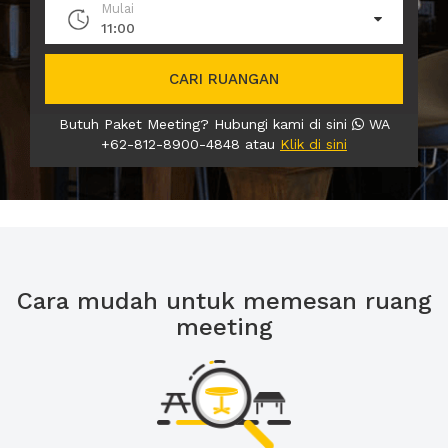
Mulai
11:00
CARI RUANGAN
Butuh Paket Meeting? Hubungi kami di sini
WA
+62-812-8900-4848 atau
Klik di sini
Cara mudah untuk memesan ruang
meeting